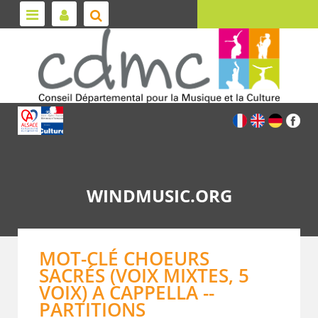
WINDMUSIC.ORG
MOT-CLÉ CHOEURS
SACRÉS (VOIX MIXTES, 5
VOIX) A CAPPELLA --
PARTITIONS