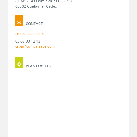
CDMC - Les Dominicains CS 8713
68502 Guebwiller Cedex
CONTACT
cdmcalsace.com
03 68 00 12 12
crpa@cdmcalsace.com
PLAN D'ACCÈS