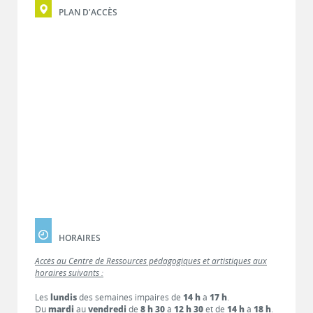
PLAN D'ACCÈS
HORAIRES
Accès au Centre de Ressources pédagogiques et artistiques aux
horaires suivants :
Les
lundis
des semaines impaires de
14 h
à
17 h
.
Du
mardi
au
vendredi
de
8 h 30
à
12 h 30
et de
14 h
à
18 h
.