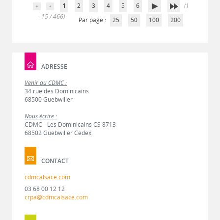
1
2
3
4
5
6
(1
- 15 / 466)
Par page :
25
50
100
200
ADRESSE
Venir au CDMC :
34 rue des Dominicains
68500 Guebwiller
Nous écrire :
CDMC - Les Dominicains CS 8713
68502 Guebwiller Cedex
CONTACT
cdmcalsace.com
03 68 00 12 12
crpa@cdmcalsace.com