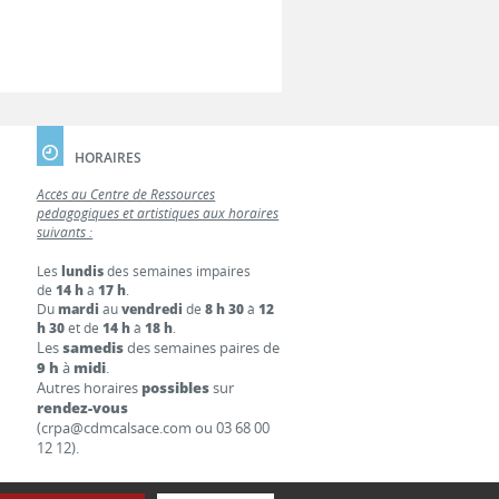
HORAIRES
Accès au Centre de Ressources
pédagogiques et artistiques aux horaires
suivants :
Les
lundis
des semaines impaires
de
14 h
à
17 h
.
Du
mardi
au
vendredi
de
8 h 30
à
12
h 30
et de
14 h
à
18 h
.
Les
samedis
des semaines paires de
9 h
à
midi
.
Autres horaires
possibles
sur
rendez-vous
(crpa@cdmcalsace.com ou 03 68 00
12 12).