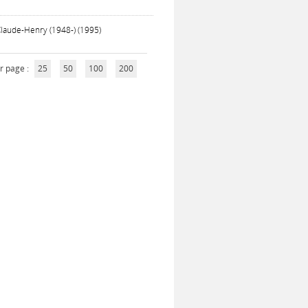
Claude-Henry (1948-) (1995)
r page :
25
50
100
200