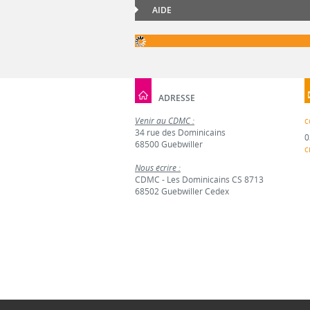
AIDE
ADRESSE
Venir au CDMC :
c
34 rue des Dominicains
0
68500 Guebwiller
c
Nous écrire :
CDMC - Les Dominicains CS 8713
68502 Guebwiller Cedex