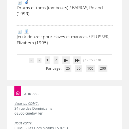
Drums et toms (tambours) / BARRAS, Roland
(1999)
Jeu à douze : pour claves et maracas / FLUSSER,
Elizabeth (1995)
1
2
(1 - 15 / 18)
Par page :
25
50
100
200
ADRESSE
Venir au CDMC :
34 rue des Dominicains
68500 Guebwiller
Nous écrire :
CDMC - Les Dominicains CS 8713