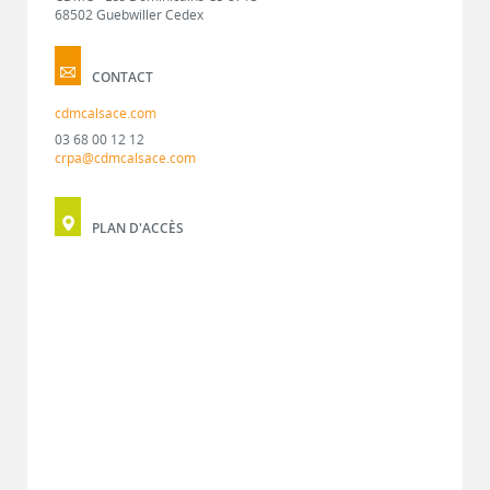
68502 Guebwiller Cedex
CONTACT
cdmcalsace.com
03 68 00 12 12
crpa@cdmcalsace.com
PLAN D'ACCÈS