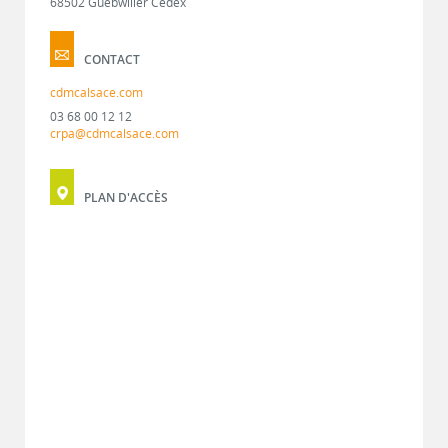
68502 Guebwiller Cedex
CONTACT
cdmcalsace.com
03 68 00 12 12
crpa@cdmcalsace.com
PLAN D'ACCÈS