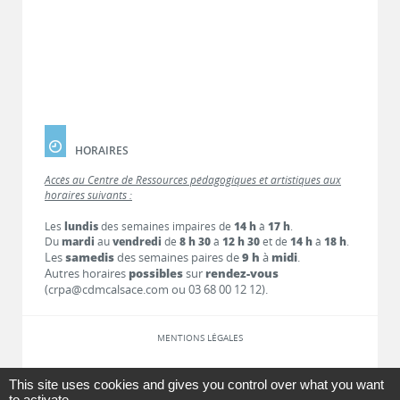
HORAIRES
Accès au Centre de Ressources pédagogiques et artistiques aux
horaires suivants :
Les
lundis
des semaines impaires de
14 h
à
17 h
.
Du
mardi
au
vendredi
de
8 h 30
à
12 h 30
et de
14 h
à
18 h
.
Les
samedis
des semaines paires de
9 h
à
midi
.
Autres horaires
possibles
sur
rendez-vous
(crpa@cdmcalsace.com ou 03 68 00 12 12).
MENTIONS LÉGALES
LIENS
This site uses cookies and gives you control over what you want
to activate