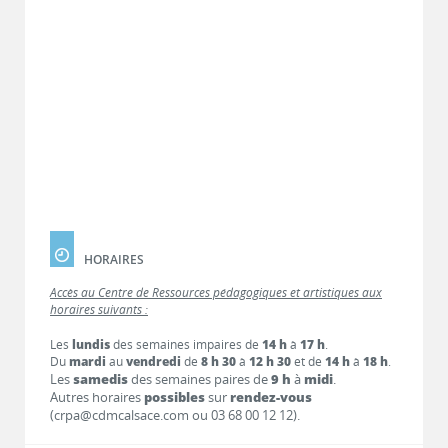
HORAIRES
Accès au Centre de Ressources pédagogiques et artistiques aux
horaires suivants :
Les
lundis
des semaines impaires de
14 h
à
17 h
.
Du
mardi
au
vendredi
de
8 h 30
à
12 h 30
et de
14 h
à
18 h
.
Les
samedis
des semaines paires de
9 h
à
midi
.
Autres horaires
possibles
sur
rendez-vous
(crpa@cdmcalsace.com ou 03 68 00 12 12).