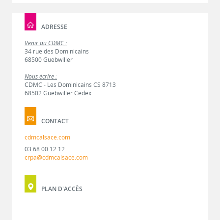
ADRESSE
Venir au CDMC :
34 rue des Dominicains
68500 Guebwiller
Nous écrire :
CDMC - Les Dominicains CS 8713
68502 Guebwiller Cedex
CONTACT
cdmcalsace.com
03 68 00 12 12
crpa@cdmcalsace.com
PLAN D'ACCÈS