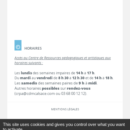
HORAIRES
Accès au Centre de Ressources pédagogiques et artistiques aux
horaires suivants :
Les
lundis
des semaines impaires de
14 h
à
17 h
.
Du
mardi
au
vendredi
de
8 h 30
à
12 h 30
et de
14 h
à
18 h
.
Les
samedis
des semaines paires de
9 h
à
midi
.
Autres horaires
possibles
sur
rendez-vous
(crpa@cdmcalsace.com ou 03 68 00 12 12).
MENTIONS LÉGALES
LIENS
This site uses cookies and gives you control over what you want
to activate