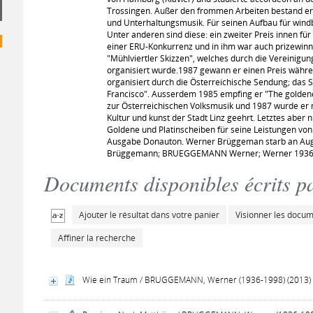
Trossingen. Außer den frommen Arbeiten bestand er,
und Unterhaltungsmusik. Für seinen Aufbau für windb
Unter anderen sind diese: ein zweiter Preis innen für 
einer ERU-Konkurrenz und in ihm war auch prizewin
"Mühlviertler Skizzen", welches durch die Vereinigu
organisiert wurde.1987 gewann er einen Preis währ
organisiert durch die Österreichische Sendung; das S
Francisco". Ausserdem 1985 empfing er "The goldene 
zur Österreichischen Volksmusik und 1987 wurde er m
Kultur und kunst der Stadt Linz geehrt. Letztes aber 
Goldene und Platinscheiben für seine Leistungen von
Ausgabe Donauton. Werner Brüggeman starb an Augus
Brüggemann; BRUEGGEMANN Werner; Werner 1936
Documents disponibles écrits pa
Ajouter le résultat dans votre panier
Visionner les docu
Affiner la recherche
Wie ein Traum / BRUGGEMANN, Werner (1936-1998) (2013)