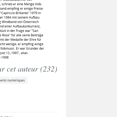
 schrieb er eine Menge Volk-
and empfing er einige Preise.
"Capriccio Brillante" 1979 in
ner 1984 mit seinem Aufbau
ng Windband von Österreich
end einer Aufbaukonkurrenz,
tück in der Frage war "San
Rose" für alle seine Beiträge
it der Medaille der Ehre für
nicht wenige; er empfing einige
 folkmusic. Er war Gründer der
t 12.,1997., alias :
-1998
r cet auteur (
232
)
ments numériques