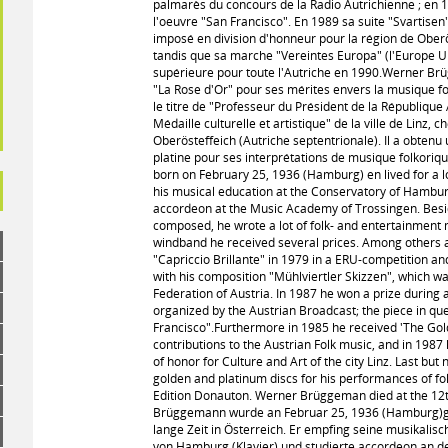
palmarès du concours de la Radio Autrichienne ; en 
l'oeuvre "San Francisco". En 1989 sa suite "Svartis
imposé en division d'honneur pour la région de Oberö
tandis que sa marche "Vereintes Europa" (l'Europe U
supérieure pour toute l'Autriche en 1990.Werner B
"La Rose d'Or" pour ses mérites envers la musique fo
le titre de "Professeur du Président de la République
Médaille culturelle et artistique" de la ville de Linz, c
Oberösteffeich (Autriche septentrionale). Il a obtenu
platine pour ses interprétations de musique folkor
born on February 25, 1936 (Hamburg) en lived for a l
his musical education at the Conservatory of Hambur
accordeon at the Music Academy of Trossingen. Besid
composed, he wrote a lot of folk- and entertainment 
windband he received several prices. Among others ar
"Capriccio Brillante" in 1979 in a ERU-competition a
with his composition "Mühlviertler Skizzen", which 
Federation of Austria. In 1987 he won a prize during
organized by the Austrian Broadcast; the piece in qu
Francisco".Furthermore in 1985 he received 'The Gold
contributions to the Austrian Folk music, and in 198
of honor for Culture and Art of the city Linz. Last but
golden and platinum discs for his performances of f
Edition Donauton. Werner Brüggeman died at the 12
Brüggemann wurde an Februar 25, 1936 (Hamburg)g
lange Zeit in Österreich. Er empfing seine musikali
von Hamburg (Klavier) und studierte accordeon an 