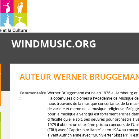
WINDMUSIC.ORG
AUTEUR WERNER BRUGGEMANN
Commentaire
Werner Brüggemann est né en 1936 à Hambourg et ré
:
Il a obtenu ses diplômes à l'Académie de Musique de
nous trouvons de la musique concertante, de la musi
de variété et même de la musique religieuse. Brügge
pour la musique à vent qui est fortement ancrée dans
difficulté qu'elle soit. Ses oeuvres pour orchestre à 
1979 il obtient un deuxième prix au concours de l'
(ERU) avec "Capriccio brillante" et en 1984 au conco
à Vent Autrichienne avec "Mühlvierter Skizzen". Il est