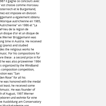
1987 il gagne ce concours avec
en" est choisie comme morceau
sterreich et le Burgenland,
nie) est imposée en division
rüggemann a également obtenu
lklorique autrichienne en 1985,
 Autrichienne" en 1986 et "La
hef-lieu de la région de
 un disque d'or et un disque de
ique.Werner Brüggemann was
ong time in Austria. He received
g (piano) and studied
es the religious works he
music. For his compositions for
e these : a second prize in for
nd he was also prizewinner 1984
was organized by the Windband
 a composition competition,
estion was "San
en Rose" for all his
7 he was honored with the medal
 not least; he received some
olkmusic. He was founder of
th of August, 1997.Werner
eboren und wohnte für eine
sche Ausbildung am Conservatory
der Musikakademie von