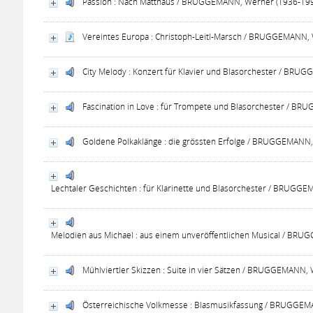
Passion : Nach Matthäus / BRUGGEMANN, Werner (1936-199
Vereintes Europa : Christoph-Leitl-Marsch / BRUGGEMANN, 
City Melody : Konzert für Klavier und Blasorchester / BRU
Fascination in Love : für Trompete und Blasorchester / B
Goldene Polkaklänge : die grössten Erfolge / BRUGGEMANN,
Lechtaler Geschichten : für Klarinette und Blasorchester / BRUGG
Melodien aus Michael : aus einem unveröffentlichen Musical / BR
Mühlviertler Skizzen : Suite in vier Sätzen / BRUGGEMANN,
Österreichische Volkmesse : Blasmusikfassung / BRUGGEM