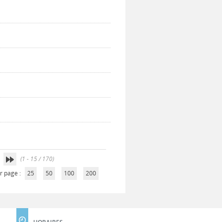
(1 - 15 / 170)
r page :
25
50
100
200