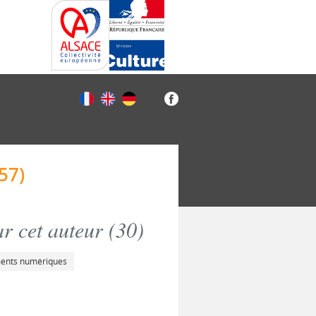
57)
r cet auteur (
30
)
ments numériques