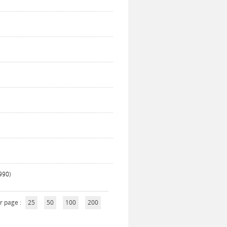
990)
r page :
25
50
100
200