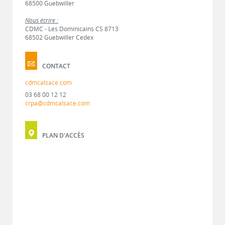
68500 Guebwiller
Nous écrire :
CDMC - Les Dominicains CS 8713
68502 Guebwiller Cedex
CONTACT
cdmcalsace.com
03 68 00 12 12
crpa@cdmcalsace.com
PLAN D'ACCÈS