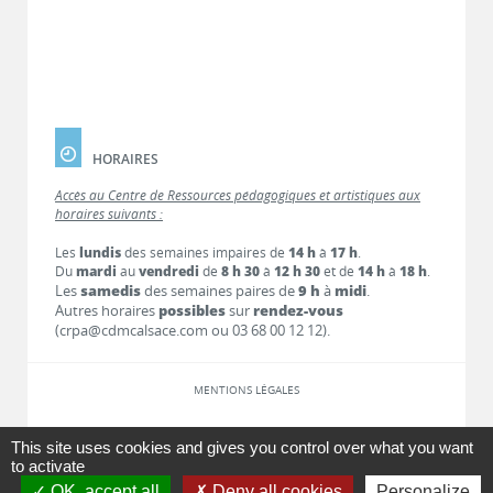
HORAIRES
Accès au Centre de Ressources pédagogiques et artistiques aux
horaires suivants :
Les
lundis
des semaines impaires de
14 h
à
17 h
.
Du
mardi
au
vendredi
de
8 h 30
à
12 h 30
et de
14 h
à
18 h
.
Les
samedis
des semaines paires de
9 h
à
midi
.
Autres horaires
possibles
sur
rendez-vous
(crpa@cdmcalsace.com ou 03 68 00 12 12).
MENTIONS LÉGALES
LIENS
This site uses cookies and gives you control over what you want
to activate
OK, accept all
Deny all cookies
Personalize