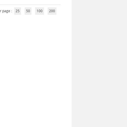
r page :
25
50
100
200