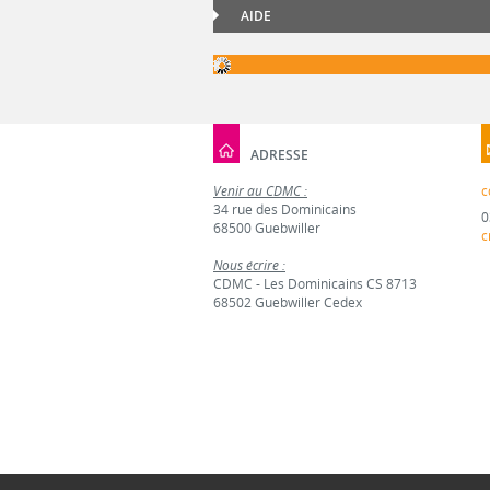
AIDE
ADRESSE
Venir au CDMC :
c
34 rue des Dominicains
0
68500 Guebwiller
c
Nous écrire :
CDMC - Les Dominicains CS 8713
68502 Guebwiller Cedex