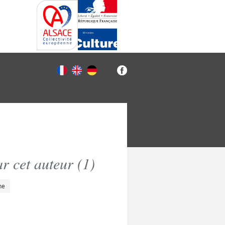
r cet auteur (
1
)
he