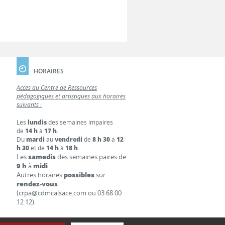
HORAIRES
Accès au Centre de Ressources
pédagogiques et artistiques aux horaires
suivants :
Les
lundis
des semaines impaires
de
14 h
à
17 h
.
Du
mardi
au
vendredi
de
8 h 30
à
12
h 30
et de
14 h
à
18 h
.
Les
samedis
des semaines paires de
9 h
à
midi
.
Autres horaires
possibles
sur
rendez-vous
(crpa@cdmcalsace.com ou 03 68 00
12 12).