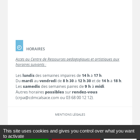
HORAIRES
Accès au Centre de Ressources pédagogiques et artistiques aux
horaires suivants :
Les
lundis
des semaines impaires de
14 h
à
17 h
.
Du
mardi
au
vendredi
de
8 h 30
à
12 h 30
et de
14 h
à
18 h
.
Les
samedis
des semaines paires de
9 h
à
midi
.
Autres horaires
possibles
sur
rendez-vous
(crpa@cdmcalsace.com ou 03 68 00 12 12).
MENTIONS LÉGALES
LIENS
This site uses cookies and gives you control over what you want
to activate