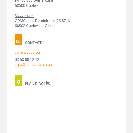
34 rue des Dominicains
68500 Guebwiller
Nous écrire :
CDMC - Les Dominicains CS 8713
68502 Guebwiller Cedex
CONTACT
cdmcalsace.com
03 68 00 12 12
crpa@cdmcalsace.com
PLAN D'ACCÈS