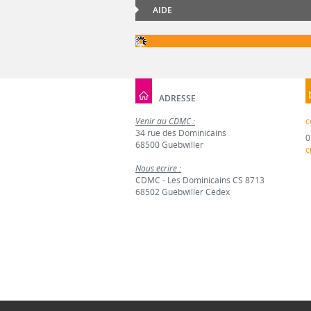
AIDE
ADRESSE
Venir au CDMC :
c
34 rue des Dominicains
0
68500 Guebwiller
c
Nous écrire :
CDMC - Les Dominicains CS 8713
68502 Guebwiller Cedex