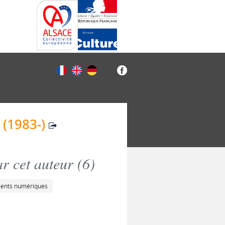
(1983-)
r cet auteur (
6
)
ments numériques