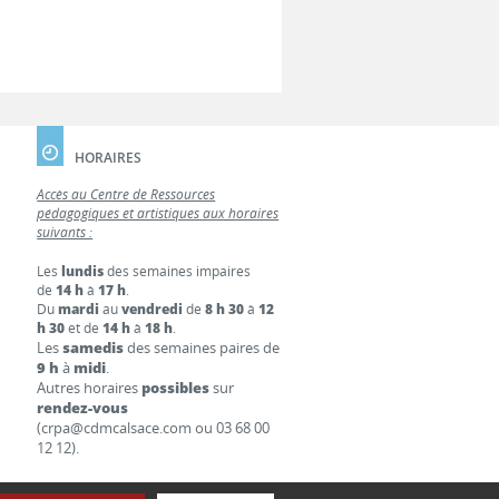
HORAIRES
Accès au Centre de Ressources
pédagogiques et artistiques aux horaires
suivants :
Les
lundis
des semaines impaires
de
14 h
à
17 h
.
Du
mardi
au
vendredi
de
8 h 30
à
12
h 30
et de
14 h
à
18 h
.
Les
samedis
des semaines paires de
9 h
à
midi
.
Autres horaires
possibles
sur
rendez-vous
(crpa@cdmcalsace.com ou 03 68 00
12 12).