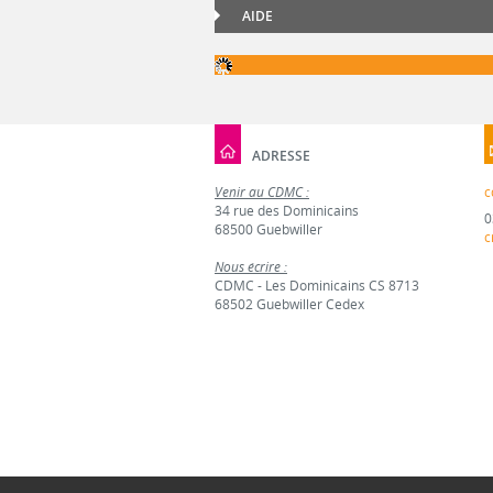
AIDE
ADRESSE
Venir au CDMC :
c
34 rue des Dominicains
0
68500 Guebwiller
c
Nous écrire :
CDMC - Les Dominicains CS 8713
68502 Guebwiller Cedex