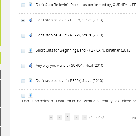
Don't Stop Believin' : Rock : - as performed by JOURNEY - / 
Don't stop believin' / PERRY, Steve (2013)
Don't stop believin' / PERRY, Steve (2013)
Short Cuts for Beginning Band - #2 / CAIN, Jonathan (2013)
Any way you want it / SCHON, Neal (2010)
Don't stop believin' / PERRY, Steve (2010)
Don't stop believin' : Featured in the Twentieth Century Fox Televisi
1
(1 - 7 / 7)
Pa