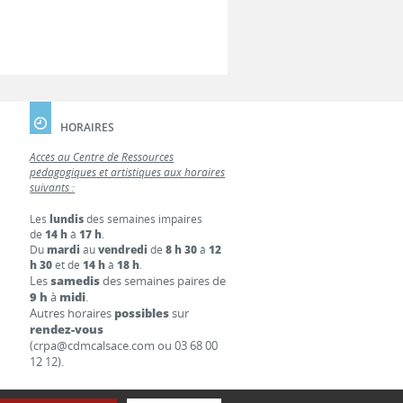
HORAIRES
Accès au Centre de Ressources
pédagogiques et artistiques aux horaires
suivants :
Les
lundis
des semaines impaires
de
14 h
à
17 h
.
Du
mardi
au
vendredi
de
8 h 30
à
12
h 30
et de
14 h
à
18 h
.
Les
samedis
des semaines paires de
9 h
à
midi
.
Autres horaires
possibles
sur
rendez-vous
(crpa@cdmcalsace.com ou 03 68 00
12 12).