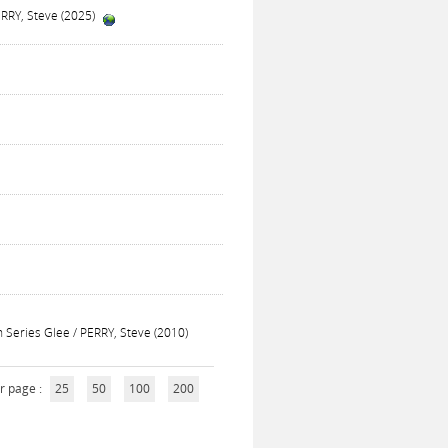
PERRY, Steve (2025)
on Series Glee / PERRY, Steve (2010)
r page :
25
50
100
200