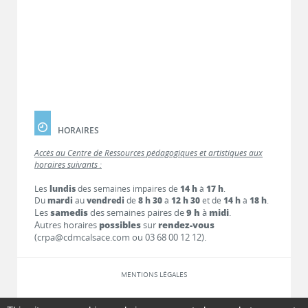
HORAIRES
Accès au Centre de Ressources pédagogiques et artistiques aux
horaires suivants :
Les
lundis
des semaines impaires de
14 h
à
17 h
.
Du
mardi
au
vendredi
de
8 h 30
à
12 h 30
et de
14 h
à
18 h
.
Les
samedis
des semaines paires de
9 h
à
midi
.
Autres horaires
possibles
sur
rendez-vous
(crpa@cdmcalsace.com ou 03 68 00 12 12).
MENTIONS LÉGALES
LIENS