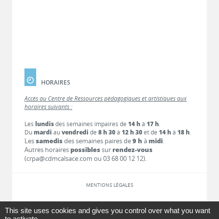
HORAIRES
Accès au Centre de Ressources pédagogiques et artistiques aux
horaires suivants :
Les
lundis
des semaines impaires de
14 h
à
17 h
.
Du
mardi
au
vendredi
de
8 h 30
à
12 h 30
et de
14 h
à
18 h
.
Les
samedis
des semaines paires de
9 h
à
midi
.
Autres horaires
possibles
sur
rendez-vous
(crpa@cdmcalsace.com ou 03 68 00 12 12).
MENTIONS LÉGALES
LIENS
This site uses cookies and gives you control over what you want
to activate