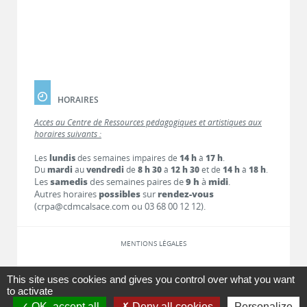
HORAIRES
Accès au Centre de Ressources pédagogiques et artistiques aux
horaires suivants :
Les
lundis
des semaines impaires de
14 h
à
17 h
.
Du
mardi
au
vendredi
de
8 h 30
à
12 h 30
et de
14 h
à
18 h
.
Les
samedis
des semaines paires de
9 h
à
midi
.
Autres horaires
possibles
sur
rendez-vous
(crpa@cdmcalsace.com ou 03 68 00 12 12).
MENTIONS LÉGALES
LIENS
This site uses cookies and gives you control over what you want
to activate
OK, accept all
Deny all cookies
Personalize