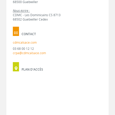
68500 Guebwiller
Nous écrire :
CDMC - Les Dominicains CS 8713
68502 Guebwiller Cedex
CONTACT
cdmcalsace.com
03 68 00 12 12
crpa@cdmcalsace.com
PLAN D'ACCÈS