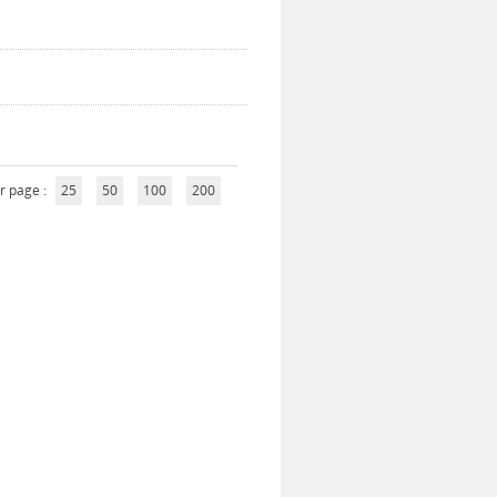
r page :
25
50
100
200