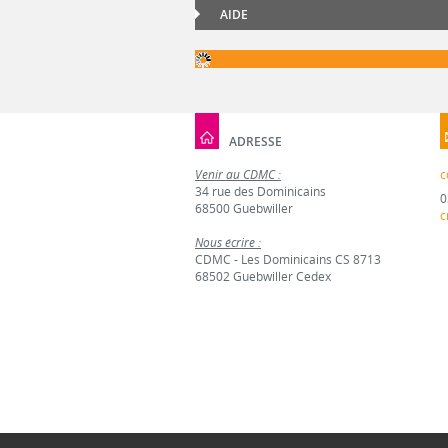
AIDE
ADRESSE
Venir au CDMC :
c
34 rue des Dominicains
0
68500 Guebwiller
c
Nous écrire :
CDMC - Les Dominicains CS 8713
68502 Guebwiller Cedex