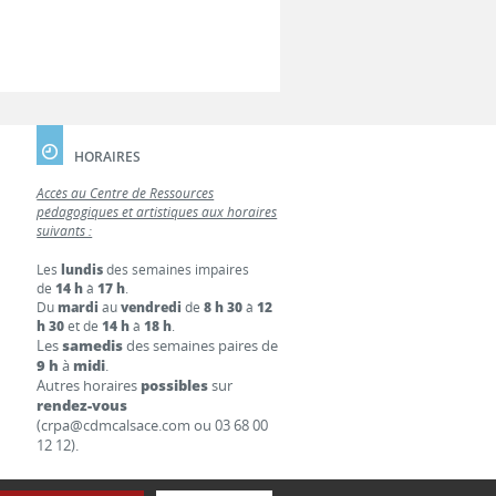
HORAIRES
Accès au Centre de Ressources
pédagogiques et artistiques aux horaires
suivants :
Les
lundis
des semaines impaires
de
14 h
à
17 h
.
Du
mardi
au
vendredi
de
8 h 30
à
12
h 30
et de
14 h
à
18 h
.
Les
samedis
des semaines paires de
9 h
à
midi
.
Autres horaires
possibles
sur
rendez-vous
(crpa@cdmcalsace.com ou 03 68 00
12 12).