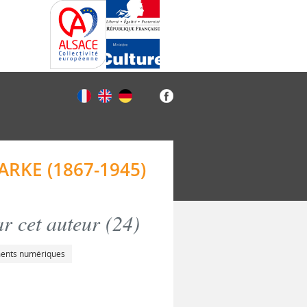
RKE (1867-1945)
r cet auteur (
24
)
ments numériques