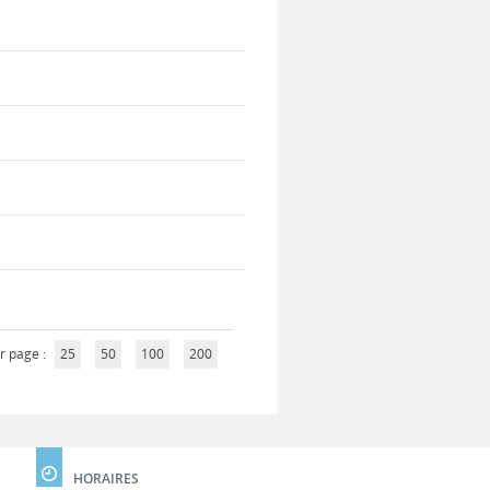
r page :
25
50
100
200
HORAIRES