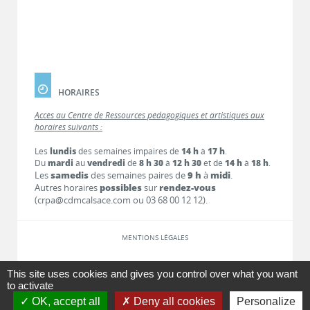
HORAIRES
Accès au Centre de Ressources pédagogiques et artistiques aux
horaires suivants :
Les
lundis
des semaines impaires de
14 h
à
17 h
.
Du
mardi
au
vendredi
de
8 h 30
à
12 h 30
et de
14 h
à
18 h
.
Les
samedis
des semaines paires de
9 h
à
midi
.
Autres horaires
possibles
sur
rendez-vous
(crpa@cdmcalsace.com ou 03 68 00 12 12).
MENTIONS LÉGALES
LIENS
This site uses cookies and gives you control over what you want
to activate
OK, accept all
Deny all cookies
Personalize
CONTACT