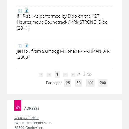
If I Rise : As performed by Dido on the 127
Houres movie Soundtrack / ARMSTRONG, Dido
(2011)
Jai Ho : from Slumdog Millionaire / RAHMAN, A R
(2008)
1
(1 - 5 / 5)
Par page :
25
50
100
200
ADRESSE
Venir au CDMC :
34 rue des Dominicains
68500 Guebwiller