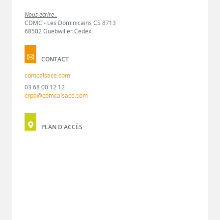
Nous écrire :
CDMC - Les Dominicains CS 8713
68502 Guebwiller Cedex
CONTACT
cdmcalsace.com
03 68 00 12 12
crpa@cdmcalsace.com
PLAN D'ACCÈS