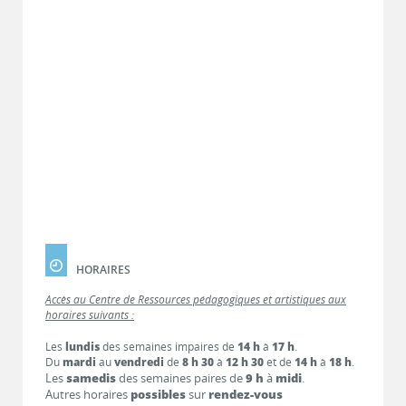
HORAIRES
Accès au Centre de Ressources pédagogiques et artistiques aux
horaires suivants :
Les
lundis
des semaines impaires de
14 h
à
17 h
.
Du
mardi
au
vendredi
de
8 h 30
à
12 h 30
et de
14 h
à
18 h
.
Les
samedis
des semaines paires de
9 h
à
midi
.
Autres horaires
possibles
sur
rendez-vous