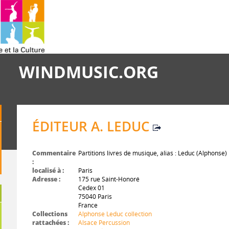
WINDMUSIC.ORG
ÉDITEUR A. LEDUC
Commentaire
Partitions livres de musique, alias : Leduc (Alphonse)
:
localisé à :
Paris
Adresse :
175 rue Saint-Honoré
Cedex 01
75040 Paris
France
Collections
Alphonse Leduc collection
rattachées :
Alsace Percussion