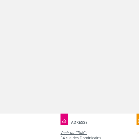
ADRESSE
Venir au CDMC :
c
34 rue des Dominicains