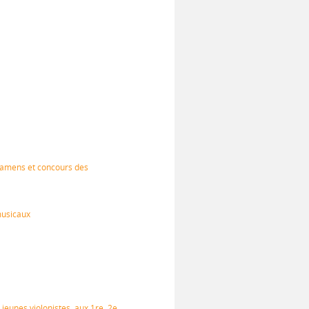
examens et concours des
musicaux
jeunes violonistes, aux 1re, 2e,