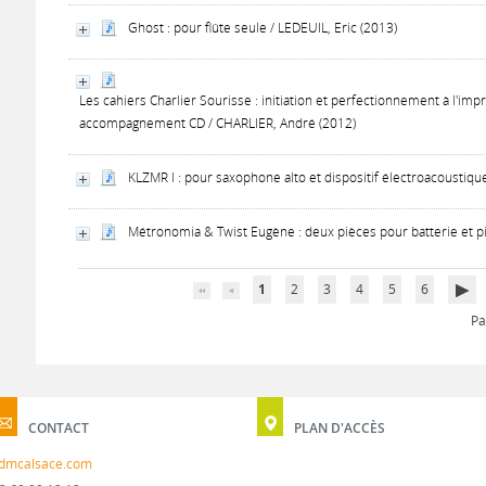
Ghost : pour flûte seule / LEDEUIL, Eric (2013)
Les cahiers Charlier Sourisse : initiation et perfectionnement à l'i
accompagnement CD / CHARLIER, André (2012)
KLZMR I : pour saxophone alto et dispositif électroacoustiqu
Métronomia & Twist Eugène : deux pièces pour batterie et p
1
2
3
4
5
6
Pa
CONTACT
PLAN D'ACCÈS
dmcalsace.com