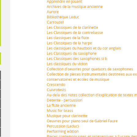
Apprendre en jouant
Archives de la musique ancienne
Aurore
Bibliothèque Leduc
Carrousel
Les Classiques de la clarinette
Les Classiques de la contrebasse
Les classiques de la flûte
Les Classiques de la harpe
Les classiques du hautbois et du cor anglais
Les Classiques du saxophone
Les Classiques des saxophones si b
Les classiques du violon
Collection d'oeuvres pour quatuors de saxophones
Collection de pièces instrumentales destinées aux 
conservatoires et écoles de musique
Crescendo
Cuivrotests
Au-delà des notes collection d'explication de textes 
Détente - percussion
La flûte ancienne
Music for brass
Musique pour clarinette
Oeuvres pour piano seul de Gabriel Fauré
Percussion (Leduc)
Performing edition
Pièces contemporaines et progressives à l'usage des 