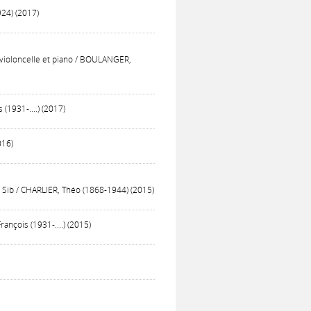
924) (2017)
ur violoncelle et piano / BOULANGER,
(1931-....) (2017)
016)
 Sib / CHARLIER, Théo (1868-1944) (2015)
ançois (1931-....) (2015)