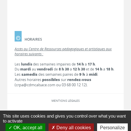
HORAIRES
Accès au Centre de Ressources pédagogiques et artistiques aux
horaires suivants :
Les
lundis
des semaines impaires de
14 h
à
17 h
.
Du
mardi
au
vendredi
de
8 h 30
à
12 h 30
et de
14 h
à
18 h
.
Les
samedis
des semaines paires de
9 h
à
midi
.
Autres horaires
possibles
sur
rendez-vous
(crpa@cdmcalsace.com ou 03 68 00 12 12).
MENTIONS LÉGALES
LIENS
This site uses cookies and gives you control over what you want
to activate
OK, accept all
Deny all cookies
Personalize
CONTACT