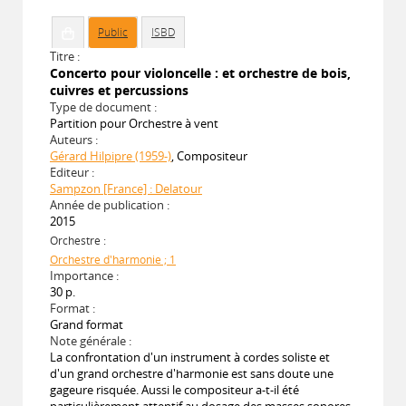
Public
ISBD
Titre :
Concerto pour violoncelle : et orchestre de bois,
cuivres et percussions
Type de document :
Partition pour Orchestre à vent
Auteurs :
Gérard Hilpipre (1959-)
, Compositeur
Editeur :
Sampzon [France] : Delatour
Année de publication :
2015
Orchestre :
Orchestre d'harmonie ; 1
Importance :
30 p.
Format :
Grand format
Note générale :
La confrontation d'un instrument à cordes soliste et
d'un grand orchestre d'harmonie est sans doute une
gageure risquée. Aussi le compositeur a-t-il été
particulièrement attentif au dosage des masses sonores