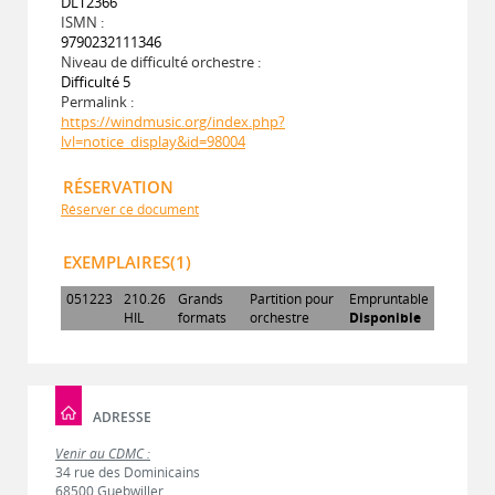
DLT2366
ISMN :
9790232111346
Niveau de difficulté orchestre :
Difficulté 5
Permalink :
https://windmusic.org/index.php?
lvl=notice_display&id=98004
RÉSERVATION
Réserver ce document
EXEMPLAIRES(1)
051223
210.26
Grands
Partition pour
Empruntable
HIL
formats
orchestre
Disponible
ADRESSE
Venir au CDMC :
34 rue des Dominicains
68500 Guebwiller