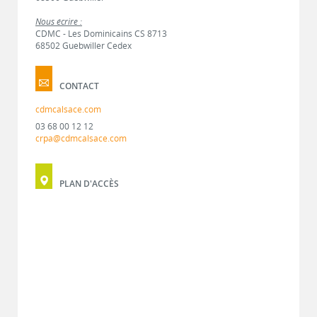
Nous écrire :
CDMC - Les Dominicains CS 8713
68502 Guebwiller Cedex
CONTACT
cdmcalsace.com
03 68 00 12 12
crpa@cdmcalsace.com
PLAN D'ACCÈS