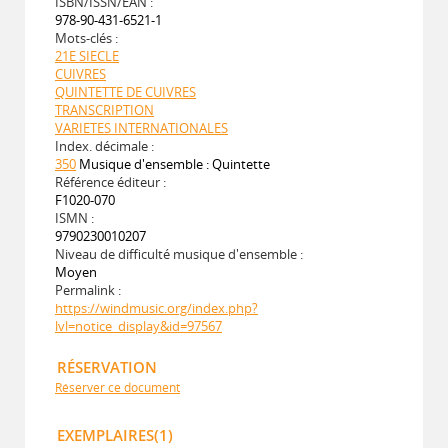
ISBN/ISSN/EAN :
978-90-431-6521-1
Mots-clés :
21E SIECLE
CUIVRES
QUINTETTE DE CUIVRES
TRANSCRIPTION
VARIETES INTERNATIONALES
Index. décimale :
350
Musique d'ensemble : Quintette
Référence éditeur :
F1020-070
ISMN :
9790230010207
Niveau de difficulté musique d'ensemble :
Moyen
Permalink :
https://windmusic.org/index.php?
lvl=notice_display&id=97567
RÉSERVATION
Réserver ce document
EXEMPLAIRES(1)