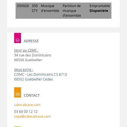
050926
350
Musique
Partition de
Empruntable
STY
d'ensemble
musique
Disponible
d'ensemble
ADRESSE
Venir au CDMC :
34 rue des Dominicains
68500 Guebwiller
Nous écrire :
CDMC - Les Dominicains CS 8713
68502 Guebwiller Cedex
CONTACT
cdmcalsace.com
03 68 00 12 12
crpa@cdmcalsace.com