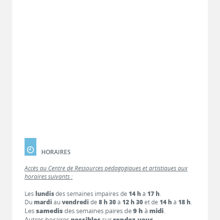
HORAIRES
Accès au Centre de Ressources pédagogiques et artistiques aux
horaires suivants :
Les
lundis
des semaines impaires de
14 h
à
17 h
.
Du
mardi
au
vendredi
de
8 h 30
à
12 h 30
et de
14 h
à
18 h
.
Les
samedis
des semaines paires de
9 h
à
midi
.
Autres horaires
possibles
sur
rendez-vous