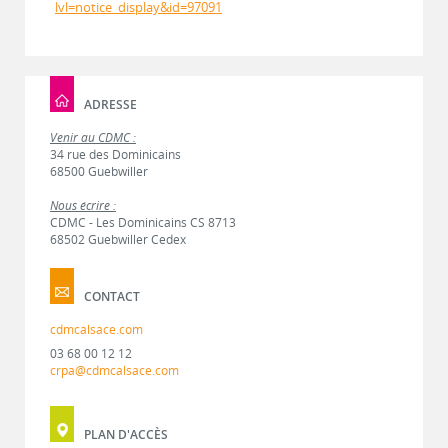
lvl=notice_display&id=97091
ADRESSE
Venir au CDMC :
34 rue des Dominicains
68500 Guebwiller
Nous écrire :
CDMC - Les Dominicains CS 8713
68502 Guebwiller Cedex
CONTACT
cdmcalsace.com
03 68 00 12 12
crpa@cdmcalsace.com
PLAN D'ACCÈS