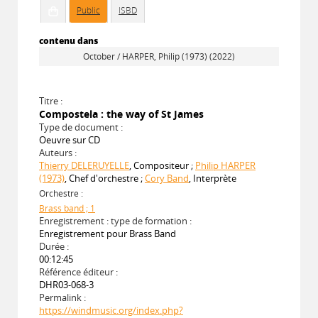
Public
ISBD
contenu dans
October / HARPER, Philip (1973) (2022)
Titre :
Compostela : the way of St James
Type de document :
Oeuvre sur CD
Auteurs :
Thierry DELERUYELLE
, Compositeur ;
Philip HARPER
(1973)
, Chef d'orchestre ;
Cory Band
, Interprète
Orchestre :
Brass band ; 1
Enregistrement : type de formation :
Enregistrement pour Brass Band
Durée :
00:12:45
Référence éditeur :
DHR03-068-3
Permalink :
https://windmusic.org/index.php?