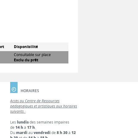
rt
Disponibilité
Consultable sur place
Exclu du prêt
HORAIRES
Accès au Centre de Ressources
pédagogiques et artistiques aux horaires
suivants :
Les
lundis
des semaines impaires
de
14 h
à
17 h
.
Du
mardi
au
vendredi
de
8 h 30
à
12
h 30
et de
14 h
à
18 h
.