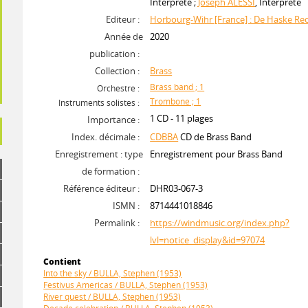
Interprète ;
Joseph ALESSI
, Interprète
Editeur :
Horbourg-Wihr [France] : De Haske Re
Année de
2020
publication :
Collection :
Brass
Brass band ; 1
Orchestre :
Trombone ; 1
Instruments solistes :
1 CD - 11 plages
Importance :
Index. décimale :
CDBBA
CD de Brass Band
Enregistrement : type
Enregistrement pour Brass Band
de formation :
Référence éditeur :
DHR03-067-3
ISMN :
8714441018846
Permalink :
https://windmusic.org/index.php?
lvl=notice_display&id=97074
Contient
Into the sky / BULLA, Stephen (1953)
Festivus Americas / BULLA, Stephen (1953)
River quest / BULLA, Stephen (1953)