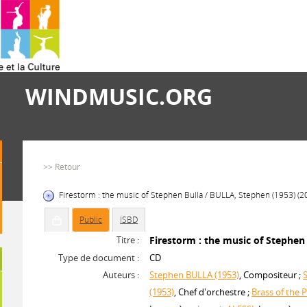
WINDMUSIC.ORG
>> Retour
Firestorm : the music of Stephen Bulla / BULLA, Stephen (1953) (2
Public
ISBD
Titre :
Firestorm : the music of Stephen
Type de document :
CD
Auteurs :
Stephen BULLA (1953)
, Compositeur ;
(1953)
, Chef d'orchestre ;
Brass of the