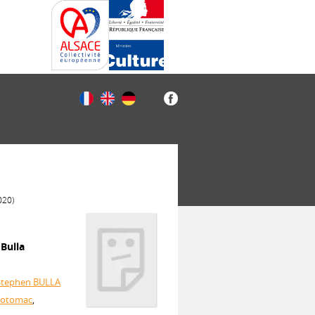
020)
 Bulla
Stephen BULLA
 Potomac
,