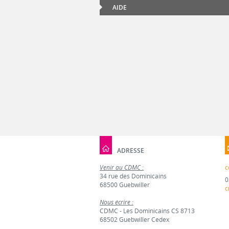
AIDE
ADRESSE
Venir au CDMC :
c
34 rue des Dominicains
0
68500 Guebwiller
c
Nous écrire :
CDMC - Les Dominicains CS 8713
68502 Guebwiller Cedex