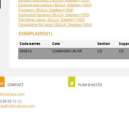
Decade celebration / BULLA, Stephen (1953)
Canzone and caprice / BULLA, Stephen (1953)
Firestorm / BULLA, Stephen (1953)
Euphonium fantasia / BULLA, Stephen (1953)
The higher plane / BULLA, Stephen (1953)
Concertante for band / BULLA, Stephen (1953)
EXEMPLAIRES(1)
Code-barres
Cote
Section
Suppo
050610
CDBBA000136-FIR
CD
CD
CONTACT
PLAN D'ACCÈS
dmcalsace.com
3 68 00 12 12
rpa@cdmcalsace.com