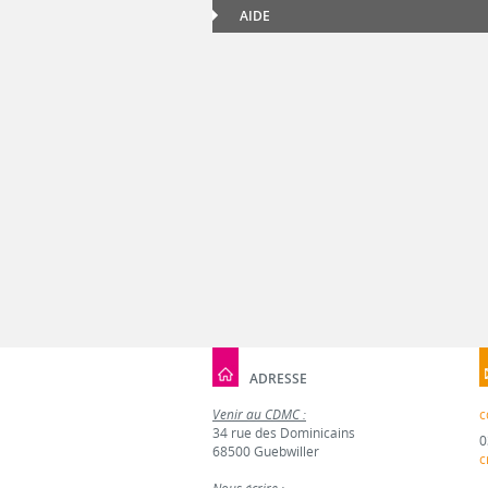
AIDE
ADRESSE
Venir au CDMC :
c
34 rue des Dominicains
0
68500 Guebwiller
c