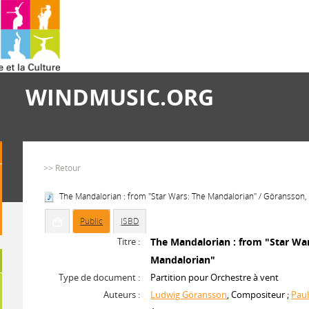
WINDMUSIC.ORG
>> Retour
The Mandalorian : from "Star Wars: The Mandalorian" / Göransson,
Public
ISBD
Titre :
The Mandalorian : from "Star Wa
Mandalorian"
Type de document :
Partition pour Orchestre à vent
Auteurs :
Ludwig Göransson
, Compositeur ;
Pau