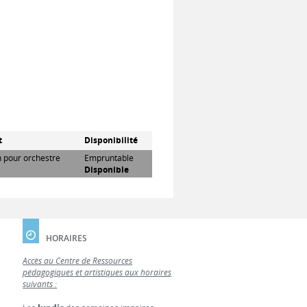
t
Disponibilité
n pour orchestre
Empruntable
Disponible
HORAIRES
Accès au Centre de Ressources
pédagogiques et artistiques aux horaires
suivants :