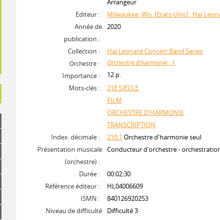
Arrangeur
Editeur :
Milwaukee, Wis. [Etats-Unis] : Hal Leon
Année de
2020
publication :
Collection :
Hal Leonard Concert Band Series
Orchestre d'harmonie ; 1
Orchestre :
12 p.
Importance :
Mots-clés :
21E SIECLE
FILM
ORCHESTRE D'HARMONIE
TRANSCRIPTION
Index. décimale :
210.1
Orchestre d'harmonie seul
Présentation musicale
Conducteur d'orchestre - orchestrati
(orchestre) :
Durée :
00:02:30
Référence éditeur :
HL04006609
ISMN :
840126920253
Niveau de difficulté
Difficulté 3