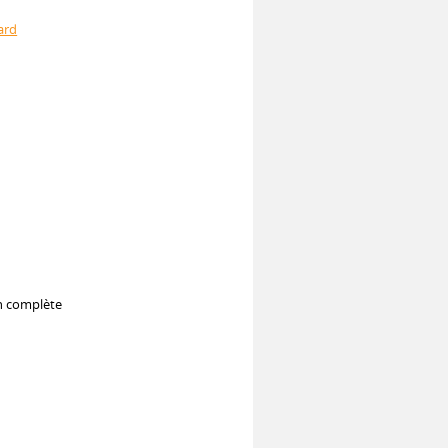
ard
on complète