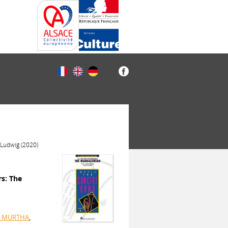
 Ludwig (2020)
rs: The
l MURTHA
,