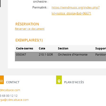
orchestre :
Permalink :
https://windmusic.org/index.php?
lvl=notice_display&id=96671
RÉSERVATION
Réserver ce document
EXEMPLAIRES(1)
Code-barres
Cote
Section
Suppor
050347
210.1 GOR
Orchestre d'Harmonie
Partitio
CONTACT
PLAN D'ACCÈS
dmcalsace.com
3 68 00 12 12
rpa@cdmcalsace.com