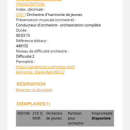
TRANSCRIPTION
Index. décimale :
210.1J
Orchestre d'harmonie de jeunes
Présentation musicale (orchestre) :
Conducteur d'orchestre - orchestration complète
Durée :
00:03:15
Référence éditeur :
44915S
Niveau de difficulté orchestre :
Difficulté 2
Permalink :
https://windmusic.org/index.php?
lvl=notice_display&id=96512
RÉSERVATION
Réserver ce document
EXEMPLAIRES(1)
050169
210.1J
Orchestre
Partition
Empruntable
MOR
de jeunes
pour
Disponible
orchestre