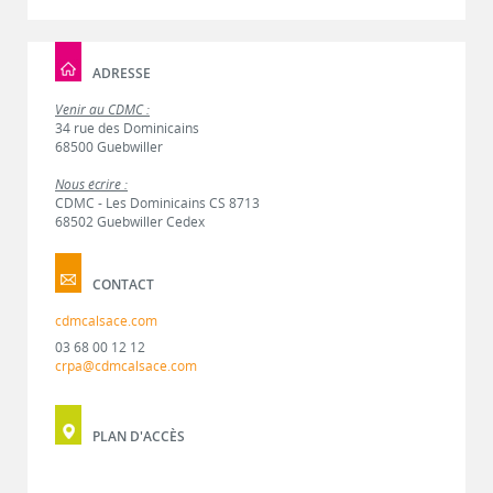
ADRESSE
Venir au CDMC :
34 rue des Dominicains
68500 Guebwiller
Nous écrire :
CDMC - Les Dominicains CS 8713
68502 Guebwiller Cedex
CONTACT
cdmcalsace.com
03 68 00 12 12
crpa@cdmcalsace.com
PLAN D'ACCÈS