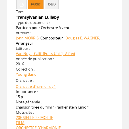
Public
ISBD
Titre :
Transylvanian Lullaby
Type de document :
Partition pour Orchestre à vent
Auteurs :
John MORRIS
, Compositeur ;
Douglas E. WAGNER
,
Arrangeur
Editeur :
Van Nuys, Calif. [Etats-Unis] : Alfred
Année de publication :
2016
Collection :
Young Band
Orchestre :
Orchestre d'harmonie ; 1
Importance :
15 p.
Note générale :
chanson tirée du film "Frankenstein Junior"
Mots-clés :
20E SIECLE-2E MOITIE
FILM
ORCHESTRE D'HARMONIE