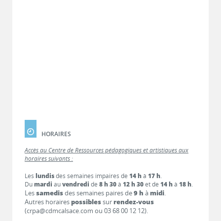
HORAIRES
Accès au Centre de Ressources pédagogiques et artistiques aux
horaires suivants :
Les
lundis
des semaines impaires de
14 h
à
17 h
.
Du
mardi
au
vendredi
de
8 h 30
à
12 h 30
et de
14 h
à
18 h
.
Les
samedis
des semaines paires de
9 h
à
midi
.
Autres horaires
possibles
sur
rendez-vous
(crpa@cdmcalsace.com ou 03 68 00 12 12).