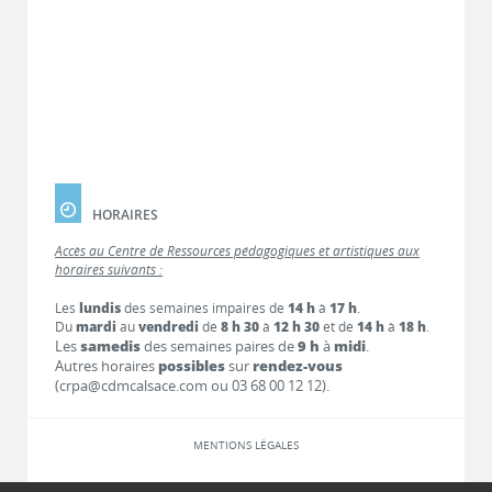
HORAIRES
Accès au Centre de Ressources pédagogiques et artistiques aux
horaires suivants :
Les
lundis
des semaines impaires de
14 h
à
17 h
.
Du
mardi
au
vendredi
de
8 h 30
à
12 h 30
et de
14 h
à
18 h
.
Les
samedis
des semaines paires de
9 h
à
midi
.
Autres horaires
possibles
sur
rendez-vous
(crpa@cdmcalsace.com ou 03 68 00 12 12).
MENTIONS LÉGALES