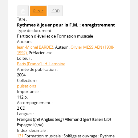
Public
ISBD
Titre :
Rythmes à jouer pour la F.M. : enregistrement
Type de document :
Partition d'éveil et de Formation musicale
Auteurs :
Jean-Michel BARDEZ
, Auteur ;
Olivier MESSIAEN (1908-
1992)
, Préfacier, etc.
Editeur :
Paris [France] : H. Lemoine
Année de publication :
2004
Collection :
pulsations
Importance :
112 p.
Accompagnement :
2 CD
Langues :
Français (
fre
) Anglais (
eng
) Allemand (
ger
) Italien (
ita
)
Espagnol (
spa
)
Index. décimale :
131
Formation musicale : Solfège et ouvrage : Rythme