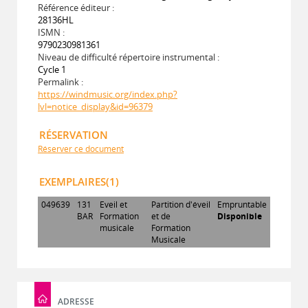
Référence éditeur :
28136HL
ISMN :
9790230981361
Niveau de difficulté répertoire instrumental :
Cycle 1
Permalink :
https://windmusic.org/index.php?
lvl=notice_display&id=96379
RÉSERVATION
Réserver ce document
EXEMPLAIRES(1)
049639
131
Eveil et
Partition d'éveil
Empruntable
BAR
Formation
et de
Disponible
musicale
Formation
Musicale
ADRESSE