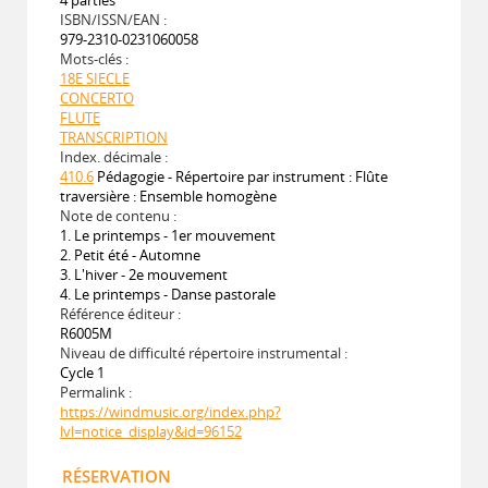
ISBN/ISSN/EAN :
979-2310-0231060058
Mots-clés :
18E SIECLE
CONCERTO
FLUTE
TRANSCRIPTION
Index. décimale :
410.6
Pédagogie - Répertoire par instrument : Flûte
traversière : Ensemble homogène
Note de contenu :
1. Le printemps - 1er mouvement
2. Petit été - Automne
3. L'hiver - 2e mouvement
4. Le printemps - Danse pastorale
Référence éditeur :
R6005M
Niveau de difficulté répertoire instrumental :
Cycle 1
Permalink :
https://windmusic.org/index.php?
lvl=notice_display&id=96152
RÉSERVATION