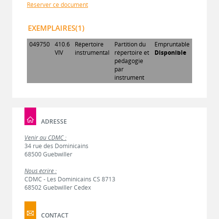
Réserver ce document
EXEMPLAIRES(1)
049750
410.6
Répertoire
Partition du
Empruntable
VIV
instrumental
répertoire et
Disponible
pédagogie
par
instrument
ADRESSE
Venir au CDMC :
34 rue des Dominicains
68500 Guebwiller
Nous écrire :
CDMC - Les Dominicains CS 8713
68502 Guebwiller Cedex
CONTACT