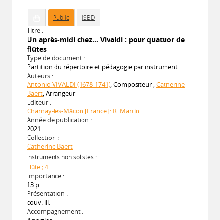
Public
ISBD
Titre :
Un après-midi chez... Vivaldi : pour quatuor de
flûtes
Type de document :
Partition du répertoire et pédagogie par instrument
Auteurs :
Antonio VIVALDI (1678-1741)
, Compositeur ;
Catherine
Baert
, Arrangeur
Editeur :
Charnay-les-Mâcon [France] : R. Martin
Année de publication :
2021
Collection :
Catherine Baert
Instruments non solistes :
Flûte ; 4
Importance :
13 p.
Présentation :
couv. ill.
Accompagnement :
4 parties