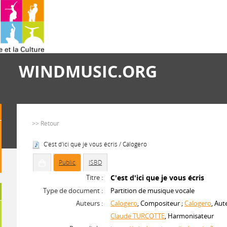
WINDMUSIC.ORG
>> Retour
C'est d'ici que je vous écris / Calogero
Public
ISBD
Titre :
C'est d'ici que je vous écris
Type de document :
Partition de musique vocale
Auteurs :
Calogero
, Compositeur ;
Calogero
, Aut
Claude TURCOTTE
, Harmonisateur