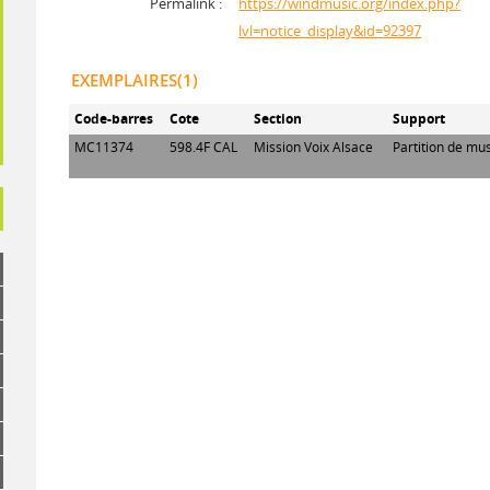
Permalink :
https://windmusic.org/index.php?
lvl=notice_display&id=92397
EXEMPLAIRES(1)
Code-barres
Cote
Section
Support
MC11374
598.4F CAL
Mission Voix Alsace
Partition de mu