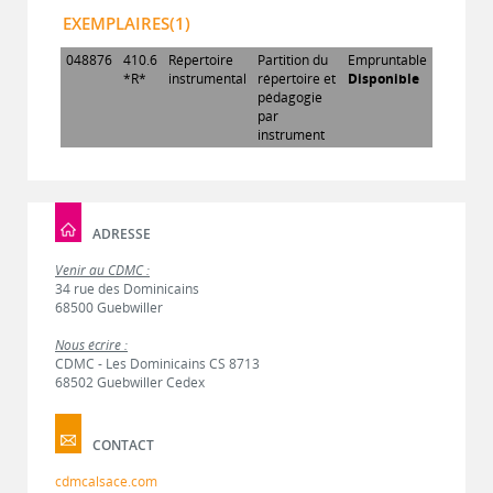
EXEMPLAIRES(1)
048876
410.6
Répertoire
Partition du
Empruntable
*R*
instrumental
répertoire et
Disponible
pédagogie
par
instrument
ADRESSE
Venir au CDMC :
34 rue des Dominicains
68500 Guebwiller
Nous écrire :
CDMC - Les Dominicains CS 8713
68502 Guebwiller Cedex
CONTACT
cdmcalsace.com