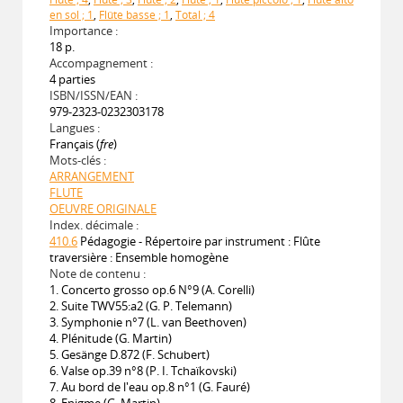
en sol ; 1
,
Flûte basse ; 1
,
Total ; 4
Importance :
18 p.
Accompagnement :
4 parties
ISBN/ISSN/EAN :
979-2323-0232303178
Langues :
Français (
fre
)
Mots-clés :
ARRANGEMENT
FLUTE
OEUVRE ORIGINALE
Index. décimale :
410.6
Pédagogie - Répertoire par instrument : Flûte
traversière : Ensemble homogène
Note de contenu :
1. Concerto grosso op.6 N°9 (A. Corelli)
2. Suite TWV55:a2 (G. P. Telemann)
3. Symphonie n°7 (L. van Beethoven)
4. Plénitude (G. Martin)
5. Gesänge D.872 (F. Schubert)
6. Valse op.39 n°8 (P. I. Tchaïkovski)
7. Au bord de l'eau op.8 n°1 (G. Fauré)
8. Enigme (G. Martin)