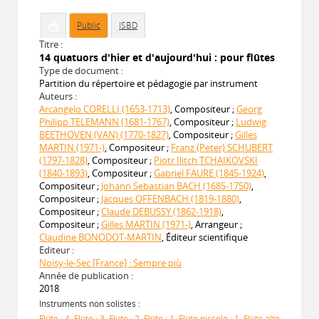
Public
ISBD
Titre :
14 quatuors d'hier et d'aujourd'hui : pour flûtes
Type de document :
Partition du répertoire et pédagogie par instrument
Auteurs :
Arcangelo CORELLI (1653-1713)
, Compositeur ;
Georg
Philipp TELEMANN (1681-1767)
, Compositeur ;
Ludwig
BEETHOVEN (VAN) (1770-1827)
, Compositeur ;
Gilles
MARTIN (1971-)
, Compositeur ;
Franz (Peter) SCHUBERT
(1797-1828)
, Compositeur ;
Piotr Ilitch TCHAIKOVSKI
(1840-1893)
, Compositeur ;
Gabriel FAURE (1845-1924)
,
Compositeur ;
Johann Sebastian BACH (1685-1750)
,
Compositeur ;
Jacques OFFENBACH (1819-1880)
,
Compositeur ;
Claude DEBUSSY (1862-1918)
,
Compositeur ;
Gilles MARTIN (1971-)
, Arrangeur ;
Claudine BONODOT-MARTIN
, Éditeur scientifique
Editeur :
Noisy-le-Sec [France] : Sempre più
Année de publication :
2018
Instruments non solistes :
Flûte ; 4
,
Flûte ; 3
,
Flûte ; 2
,
Flûte ; 1
,
Flûte piccolo ; 1
,
Flûte alto