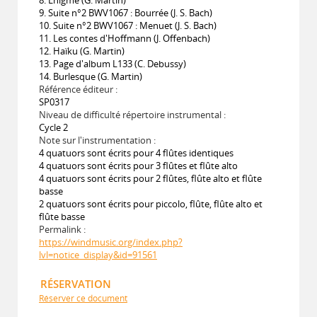
9. Suite n°2 BWV1067 : Bourrée (J. S. Bach)
10. Suite n°2 BWV1067 : Menuet (J. S. Bach)
11. Les contes d'Hoffmann (J. Offenbach)
12. Haïku (G. Martin)
13. Page d'album L133 (C. Debussy)
14. Burlesque (G. Martin)
Référence éditeur :
SP0317
Niveau de difficulté répertoire instrumental :
Cycle 2
Note sur l'instrumentation :
4 quatuors sont écrits pour 4 flûtes identiques
4 quatuors sont écrits pour 3 flûtes et flûte alto
4 quatuors sont écrits pour 2 flûtes, flûte alto et flûte
basse
2 quatuors sont écrits pour piccolo, flûte, flûte alto et
flûte basse
Permalink :
https://windmusic.org/index.php?
lvl=notice_display&id=91561
RÉSERVATION
Réserver ce document