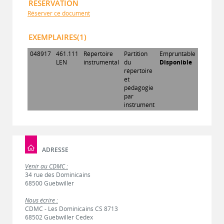
RÉSERVATION
Réserver ce document
EXEMPLAIRES(1)
048917
461.111
Répertoire
Partition
Empruntable
LEN
instrumental
du
Disponible
répertoire
et
pédagogie
par
instrument
ADRESSE
Venir au CDMC :
34 rue des Dominicains
68500 Guebwiller
Nous écrire :
CDMC - Les Dominicains CS 8713
68502 Guebwiller Cedex