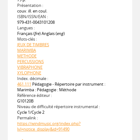
Présentation :
couv. ill. en coul.
ISBN/ISSN/EAN :
979-431-0043101208
Langues :
Français (
fre
) Anglais (
eng
)
Mots-clés :
JEUX DE TIMBRES
MARIMBA
METHODE
PERCUSSIONS
VIBRAPHONE
XYLOPHONE
Index. décimale :
461.111
Pédagogie - Répertoire par instrument :
Marimba : Pédagogie : Méthode
Référence éditeur :
G10120B
Niveau de difficulté répertoire instrumental :
Cycle 1/Cycle 2
Permalink :
https://windmusic.org/index.php?
lvl=notice_display&id=91490