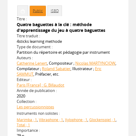
Public
ISBD
Titre :
Quatre baguettes à la clé : méthode
d'apprentissage du jeu à quatre baguettes
Titre traduit :
4sticks learning methode
Type de document :
Partition du répertoire et pédagogie par instrument
Auteurs :
Catherine Lenert
, Compositeur ;
Nicolas MARTYNCIOW
,
Compilateur ;
Roland Sabatier
, Illustrateur ;
Eric
SAMMUT
, Préfacier, etc.
Editeur :
Paris [France] : G. Billaudot
Année de publication :
2020
Collection :
Les percussionnistes
Instruments non solistes :
Marimba ; 1
,
Vibraphone ; 1
,
Xylophone ; 1
,
Glockenspiel ; 1
,
Total ; 1
Importance :
79 p.