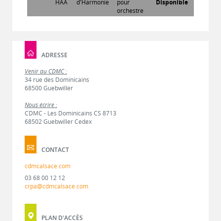
HAA
d'Harmonie
pour
Disponible
orchestre
ADRESSE
Venir au CDMC :
34 rue des Dominicains
68500 Guebwiller
Nous écrire :
CDMC - Les Dominicains CS 8713
68502 Guebwiller Cedex
CONTACT
cdmcalsace.com
03 68 00 12 12
crpa@cdmcalsace.com
PLAN D'ACCÈS