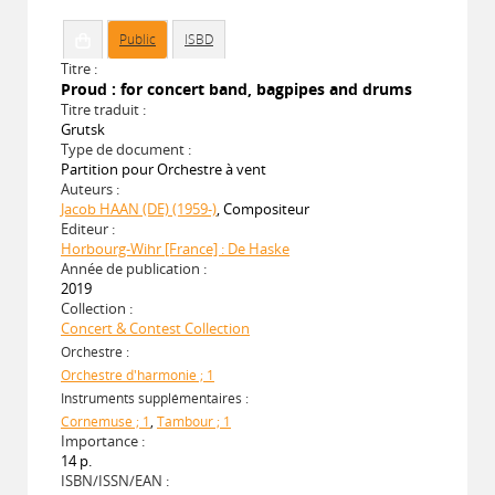
Public
ISBD
Titre :
Proud : for concert band, bagpipes and drums
Titre traduit :
Grutsk
Type de document :
Partition pour Orchestre à vent
Auteurs :
Jacob HAAN (DE) (1959-)
, Compositeur
Editeur :
Horbourg-Wihr [France] : De Haske
Année de publication :
2019
Collection :
Concert & Contest Collection
Orchestre :
Orchestre d'harmonie ; 1
Instruments supplémentaires :
Cornemuse ; 1
,
Tambour ; 1
Importance :
14 p.
ISBN/ISSN/EAN :