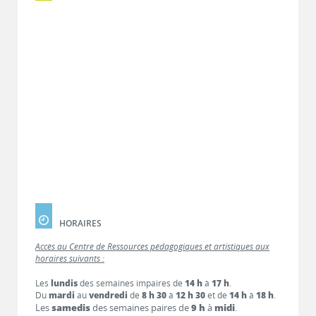
HORAIRES
Accès au Centre de Ressources pédagogiques et artistiques aux
horaires suivants :
Les
lundis
des semaines impaires de
14 h
à
17 h
.
Du
mardi
au
vendredi
de
8 h 30
à
12 h 30
et de
14 h
à
18 h
.
Les
samedis
des semaines paires de
9 h
à
midi
.