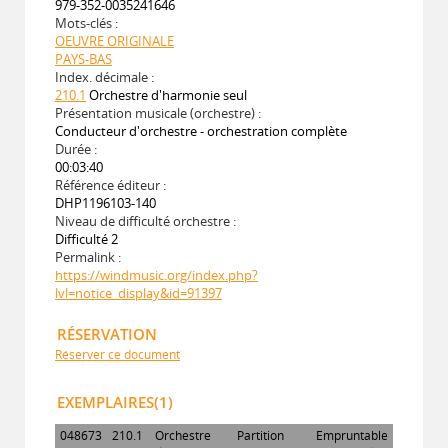
979-352-0035241646
Mots-clés :
OEUVRE ORIGINALE
PAYS-BAS
Index. décimale :
210.1
Orchestre d'harmonie seul
Présentation musicale (orchestre) :
Conducteur d'orchestre - orchestration complète
Durée :
00:03:40
Référence éditeur :
DHP1196103-140
Niveau de difficulté orchestre :
Difficulté 2
Permalink :
https://windmusic.org/index.php?
lvl=notice_display&id=91397
RÉSERVATION
Réserver ce document
EXEMPLAIRES(1)
048673
210.1
Orchestre
Partition
Empruntable