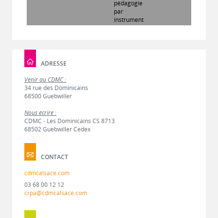
pédagogie
par
instrument
ADRESSE
Venir au CDMC :
34 rue des Dominicains
68500 Guebwiller
Nous écrire :
CDMC - Les Dominicains CS 8713
68502 Guebwiller Cedex
CONTACT
cdmcalsace.com
03 68 00 12 12
crpa@cdmcalsace.com