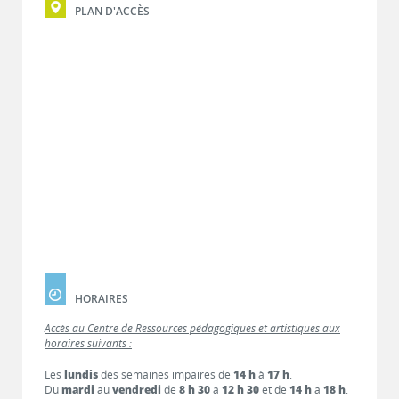
PLAN D'ACCÈS
HORAIRES
Accès au Centre de Ressources pédagogiques et artistiques aux
horaires suivants :
Les
lundis
des semaines impaires de
14 h
à
17 h
.
Du
mardi
au
vendredi
de
8 h 30
à
12 h 30
et de
14 h
à
18 h
.