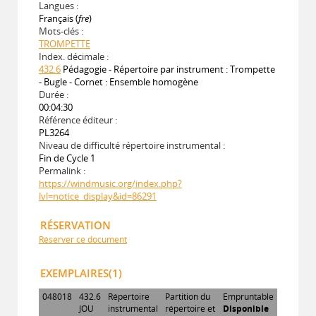
Langues :
Français (
fre
)
Mots-clés :
TROMPETTE
Index. décimale :
432.6
Pédagogie - Répertoire par instrument : Trompette
- Bugle - Cornet : Ensemble homogène
Durée :
00:04:30
Référence éditeur :
PL3264
Niveau de difficulté répertoire instrumental :
Fin de Cycle 1
Permalink :
https://windmusic.org/index.php?
lvl=notice_display&id=86291
RÉSERVATION
Réserver ce document
EXEMPLAIRES(1)
048018
432.6
Répertoire
Partition du
Empruntable
JOU
instrumental
répertoire et
Disponible