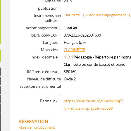
Année de
2015
publication :
Clarinette ; 1
,
Piano accompagnement ; 1
Instruments non
solistes :
1 partie
Accompagnement :
ISBN/ISSN/EAN :
979-2323-0232301600
Langues :
Français (
fre
)
Mots-clés :
CLARINETTE
Index. décimale :
413.4
Pédagogie - Répertoire par instr
Clarinette ou cor de basset et piano
Référence éditeur :
SP0160
Niveau de difficulté
Cycle 2
répertoire instrumental
:
Permalink :
https://windmusic.org/index.php?
lvl=notice_display&id=85589
RÉSERVATION
Réserver ce document