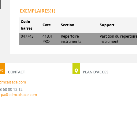
EXEMPLAIRES(1)
Code-
Cote
Section
Support
barres
047743
413.4
Répertoire
Partition du répertoi
PRO
instrumental
instrument
CONTACT
PLAN D'ACCÈS
dmcalsace.com
3 68 00 12 12
rpa@cdmcalsace.com