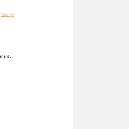
,
Total ; 2
ument :