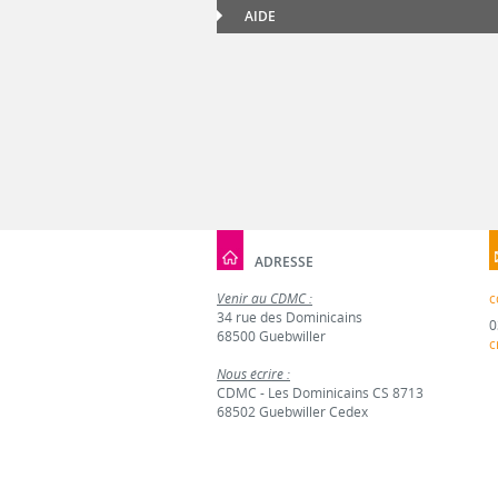
AIDE
ADRESSE
Venir au CDMC :
c
34 rue des Dominicains
0
68500 Guebwiller
c
Nous écrire :
CDMC - Les Dominicains CS 8713
68502 Guebwiller Cedex