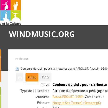
WINDMUSIC.ORG
>> Retour
Couleurs du ciel : pour clarinette et piano / PROUST, Pascal (1959)
Public
ISBD
Titre :
Couleurs du ciel : pour clarinette
Type de document :
Partition du répertoire et pédagogie p
Auteurs :
Pascal PROUST (1959)
, Compositeur
Editeur :
Noisy-le-Sec [France] : Sempre più