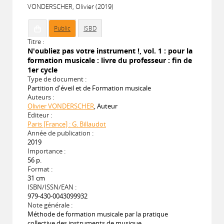
VONDERSCHER, Olivier (2019)
Public
ISBD
Titre :
N'oubliez pas votre instrument !, vol. 1 : pour la
formation musicale : livre du professeur : fin de
1er cycle
Type de document :
Partition d'éveil et de Formation musicale
Auteurs :
Olivier VONDERSCHER
, Auteur
Editeur :
Paris [France] : G. Billaudot
Année de publication :
2019
Importance :
56 p.
Format :
31 cm
ISBN/ISSN/EAN :
979-430-0043099932
Note générale :
Méthode de formation musicale par la pratique
collective des instruments de musique