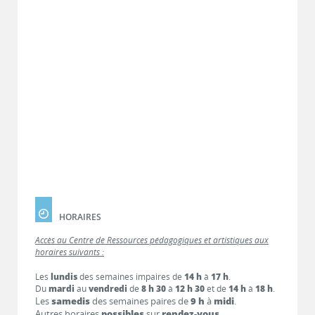
HORAIRES
Accès au Centre de Ressources pédagogiques et artistiques aux
horaires suivants :
Les
lundis
des semaines impaires de
14 h
à
17 h
.
Du
mardi
au
vendredi
de
8 h 30
à
12 h 30
et de
14 h
à
18 h
.
Les
samedis
des semaines paires de
9 h
à
midi
.
Autres horaires
possibles
sur
rendez-vous