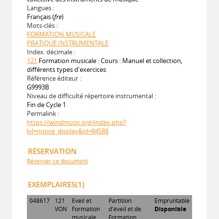
Langues :
Français (
fre
)
Mots-clés :
FORMATION MUSICALE
PRATIQUE INSTRUMENTALE
Index. décimale :
121
Formation musicale : Cours : Manuel et collection,
différents types d'exercices
Référence éditeur :
G9993B
Niveau de difficulté répertoire instrumental :
Fin de Cycle 1
Permalink :
https://windmusic.org/index.php?
lvl=notice_display&id=84588
RÉSERVATION
Réserver ce document
EXEMPLAIRES(1)
048617
121
Eveil et
Partition
Empruntable
VON
Formation
d'éveil et de
Disponible
musicale
Formation