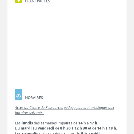
PLAN D'ACCÈS
HORAIRES
Accès au Centre de Ressources pédagogiques et artistiques aux
horaires suivants :
Les
lundis
des semaines impaires de
14 h
à
17 h
.
Du
mardi
au
vendredi
de
8 h 30
à
12 h 30
et de
14 h
à
18 h
.
Les
samedis
des semaines paires de
9 h
à
midi
.