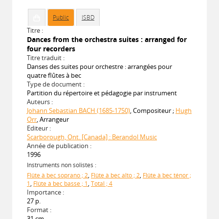
Public
ISBD
Titre :
Dances from the orchestra suites : arranged for
four recorders
Titre traduit :
Danses des suites pour orchestre : arrangées pour
quatre flûtes à bec
Type de document :
Partition du répertoire et pédagogie par instrument
Auteurs :
Johann Sebastian BACH (1685-1750)
, Compositeur ;
Hugh
Orr
, Arrangeur
Editeur :
Scarborough, Ont. [Canada] : Berandol Music
Année de publication :
1996
Instruments non solistes :
Flûte à bec soprano ; 2
,
Flûte à bec alto ; 2
,
Flûte à bec ténor ;
1
,
Flûte à bec basse ; 1
,
Total ; 4
Importance :
27 p.
Format :
31 cm