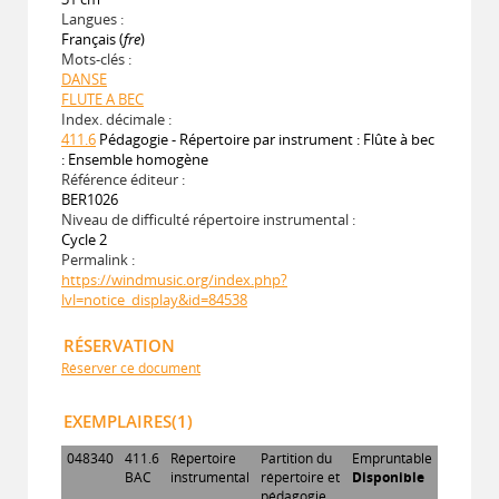
Langues :
Français (
fre
)
Mots-clés :
DANSE
FLUTE A BEC
Index. décimale :
411.6
Pédagogie - Répertoire par instrument : Flûte à bec
: Ensemble homogène
Référence éditeur :
BER1026
Niveau de difficulté répertoire instrumental :
Cycle 2
Permalink :
https://windmusic.org/index.php?
lvl=notice_display&id=84538
RÉSERVATION
Réserver ce document
EXEMPLAIRES(1)
048340
411.6
Répertoire
Partition du
Empruntable
BAC
instrumental
répertoire et
Disponible
pédagogie