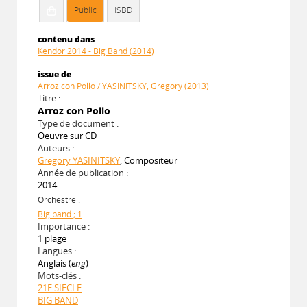
Public
ISBD
contenu dans
Kendor 2014 - Big Band (2014)
issue de
Arroz con Pollo / YASINITSKY, Gregory (2013)
Titre :
Arroz con Pollo
Type de document :
Oeuvre sur CD
Auteurs :
Gregory YASINITSKY
, Compositeur
Année de publication :
2014
Orchestre :
Big band ; 1
Importance :
1 plage
Langues :
Anglais (
eng
)
Mots-clés :
21E SIECLE
BIG BAND