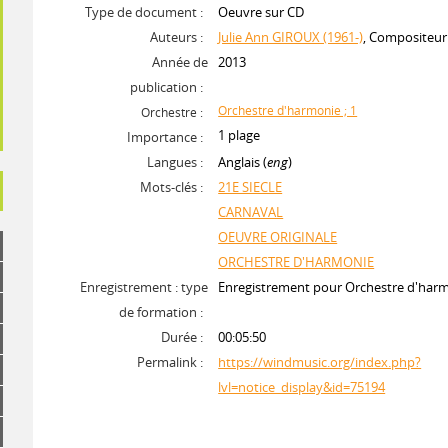
Type de document :
Oeuvre sur CD
Auteurs :
Julie Ann GIROUX (1961-)
, Compositeur
Année de
2013
publication :
Orchestre d'harmonie ; 1
Orchestre :
1 plage
Importance :
Langues :
Anglais (
eng
)
Mots-clés :
21E SIECLE
CARNAVAL
OEUVRE ORIGINALE
ORCHESTRE D'HARMONIE
Enregistrement : type
Enregistrement pour Orchestre d'har
de formation :
Durée :
00:05:50
Permalink :
https://windmusic.org/index.php?
lvl=notice_display&id=75194