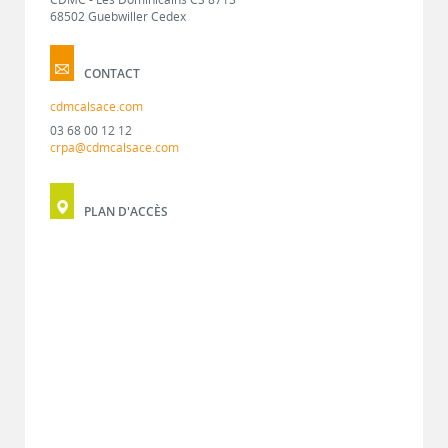
68502 Guebwiller Cedex
CONTACT
cdmcalsace.com
03 68 00 12 12
crpa@cdmcalsace.com
PLAN D'ACCÈS