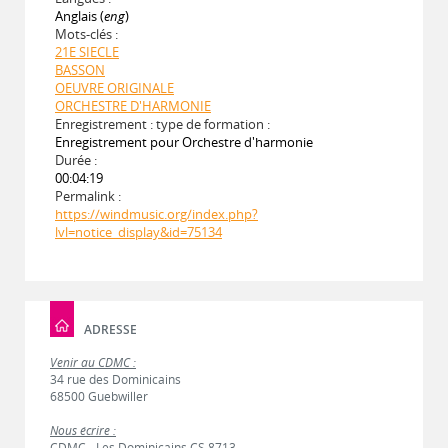
Anglais (
eng
)
Mots-clés :
21E SIECLE
BASSON
OEUVRE ORIGINALE
ORCHESTRE D'HARMONIE
Enregistrement : type de formation :
Enregistrement pour Orchestre d'harmonie
Durée :
00:04:19
Permalink :
https://windmusic.org/index.php?
lvl=notice_display&id=75134
ADRESSE
Venir au CDMC :
34 rue des Dominicains
68500 Guebwiller
Nous écrire :
CDMC - Les Dominicains CS 8713