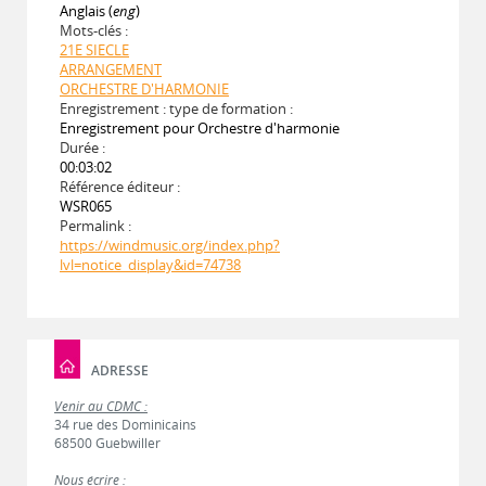
Anglais (
eng
)
Mots-clés :
21E SIECLE
ARRANGEMENT
ORCHESTRE D'HARMONIE
Enregistrement : type de formation :
Enregistrement pour Orchestre d'harmonie
Durée :
00:03:02
Référence éditeur :
WSR065
Permalink :
https://windmusic.org/index.php?
lvl=notice_display&id=74738
ADRESSE
Venir au CDMC :
34 rue des Dominicains
68500 Guebwiller
Nous écrire :