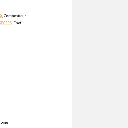
8)
, Compositeur
 SEGERS
, Chef
monie