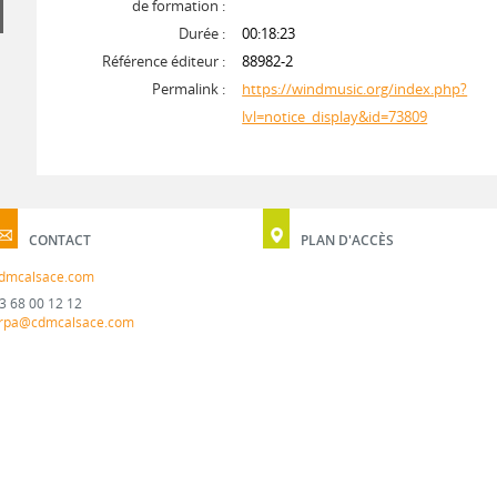
de formation :
Durée :
00:18:23
Référence éditeur :
88982-2
Permalink :
https://windmusic.org/index.php?
lvl=notice_display&id=73809
CONTACT
PLAN D'ACCÈS
dmcalsace.com
3 68 00 12 12
rpa@cdmcalsace.com