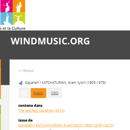
WINDMUSIC.ORG
>> Retour
Gayaneh / KATCHATURIAN, Aram Ilytch (1903-1978)
Public
ISBD
contenu dans
The witches' cauldron (2014)
issue de
Gayaneh / KATCHATURIAN, Aram Ilytch (1903-1978) (2015)