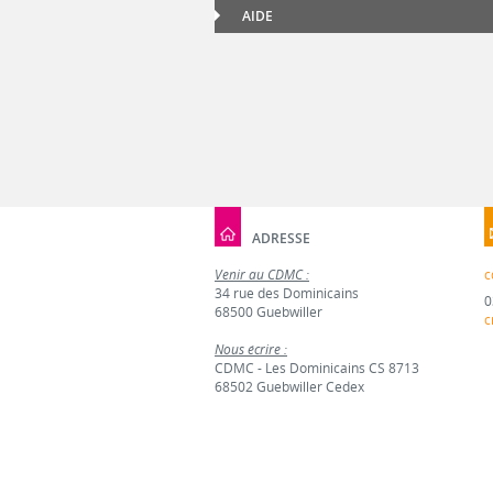
AIDE
ADRESSE
Venir au CDMC :
c
34 rue des Dominicains
0
68500 Guebwiller
c
Nous écrire :
CDMC - Les Dominicains CS 8713
68502 Guebwiller Cedex