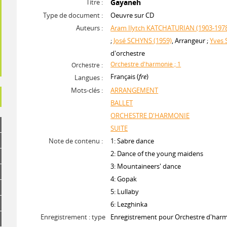
Titre :
Gayaneh
Type de document :
Oeuvre sur CD
Auteurs :
Aram Ilytch KATCHATURIAN (1903-197
;
José SCHYNS (1959)
, Arrangeur ;
Yves
d'orchestre
Orchestre d'harmonie ; 1
Orchestre :
Français (
fre
)
Langues :
Mots-clés :
ARRANGEMENT
BALLET
ORCHESTRE D'HARMONIE
SUITE
Note de contenu :
1: Sabre dance
2: Dance of the young maidens
3: Mountaineers' dance
4: Gopak
5: Lullaby
6: Lezghinka
Enregistrement : type
Enregistrement pour Orchestre d'har