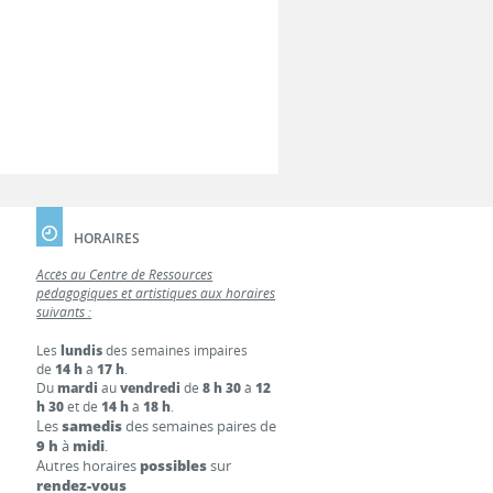
HORAIRES
Accès au Centre de Ressources
pédagogiques et artistiques aux horaires
suivants :
Les
lundis
des semaines impaires
de
14 h
à
17 h
.
Du
mardi
au
vendredi
de
8 h 30
à
12
h 30
et de
14 h
à
18 h
.
Les
samedis
des semaines paires de
9 h
à
midi
.
Autres horaires
possibles
sur
rendez-vous