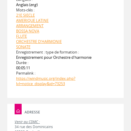
Anglais (
eng
)
Mots-clés :
21E SIECLE
AMERIQUE LATINE
ARRANGEMENT
BOSSA NOVA
FLUTE
ORCHESTRE D'HARMONIE
SONATE
Enregistrement : type de formation :
Enregistrement pour Orchestre d'harmonie
Durée :
00:05:11
Permalink :
https://windmusic.org/index.php?
lvl=notice_display&id=73253
ADRESSE
Venir au CDMC :
34 rue des Dominicains