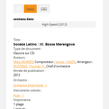
Public
ISBD
contenu dans
High-Speed (2012)
Titre :
Sonata Latino : III. Bossa Merengova
Type de document :
Oeuvre sur CD
Auteurs :
Mike MOWER
, Compositeur ;
James J. KAZIK
, Arrangeur ;
ROTONDI, Thomas, Jr.
, Chef d'orchestre
Année de publication :
2012
Orchestre :
Orchestre d'harmonie ; 1
Instruments solistes :
Flûte ; 1
Importance :
1 plage
Langues :