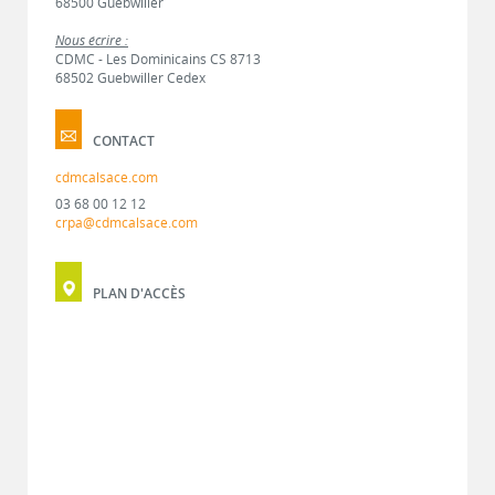
68500 Guebwiller
Nous écrire :
CDMC - Les Dominicains CS 8713
68502 Guebwiller Cedex
CONTACT
cdmcalsace.com
03 68 00 12 12
crpa@cdmcalsace.com
PLAN D'ACCÈS