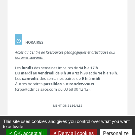
HORAIRES
Accès au Centre de Ressources pédagogiques et artistiques aux
horaires suivants :
Les
lundis
des semaines impaires de
14 h
à
17 h
.
Du
mardi
au
vendredi
de
8 h 30
à
12 h 30
et de
14 h
à
18 h
.
Les
samedis
des semaines paires de
9 h
à
midi
.
Autres horaires
possibles
sur
rendez-vous
(crpa@cdmcalsace.com ou 03 68 00 12 12).
MENTIONS LÉGALES
LIENS
This site uses cookies and gives you control over what you want
to activate
OK, accept all
Deny all cookies
Personalize
CONTACT