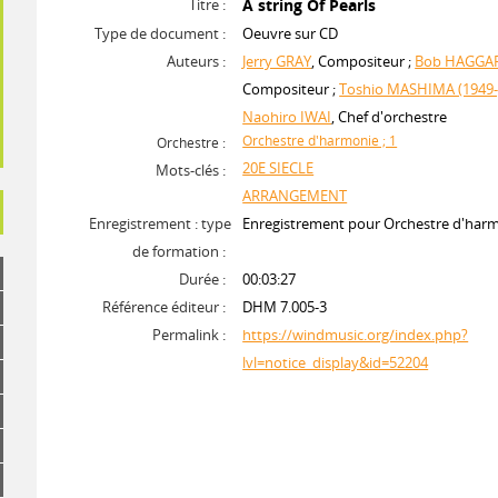
Titre :
A string Of Pearls
Type de document :
Oeuvre sur CD
Auteurs :
Jerry GRAY
, Compositeur ;
Bob HAGGA
Compositeur ;
Toshio MASHIMA (1949-
Naohiro IWAI
, Chef d'orchestre
Orchestre d'harmonie ; 1
Orchestre :
20E SIECLE
Mots-clés :
ARRANGEMENT
Enregistrement : type
Enregistrement pour Orchestre d'har
de formation :
Durée :
00:03:27
Référence éditeur :
DHM 7.005-3
Permalink :
https://windmusic.org/index.php?
lvl=notice_display&id=52204