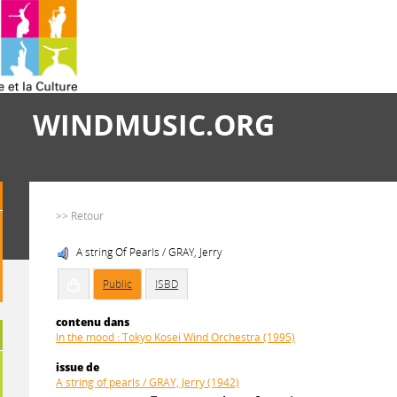
WINDMUSIC.ORG
>> Retour
A string Of Pearls / GRAY, Jerry
Public
ISBD
contenu dans
In the mood : Tokyo Kosei Wind Orchestra (1995)
issue de
A string of pearls / GRAY, Jerry (1942)