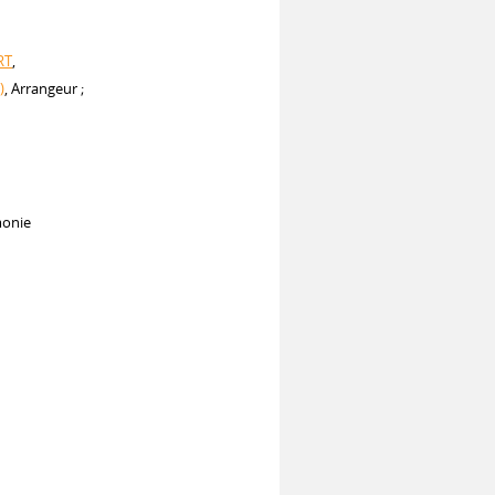
RT
,
)
, Arrangeur ;
monie