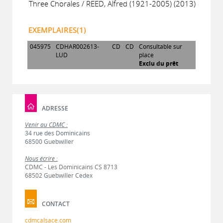
Three Chorales / REED, Alfred (1921-2005) (2013)
EXEMPLAIRES(1)
045975
CDHAR002613-
CD
CD
Consultable sur
LUD
place
Exclu du prêt
ADRESSE
Venir au CDMC :
34 rue des Dominicains
68500 Guebwiller
Nous écrire :
CDMC - Les Dominicains CS 8713
68502 Guebwiller Cedex
CONTACT
cdmcalsace.com