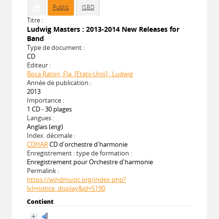
Public
ISBD
Titre :
Ludwig Masters : 2013-2014 New Releases for
Band
Type de document :
CD
Editeur :
Boca Raton, Fla. [Etats-Unis] : Ludwig
Année de publication :
2013
Importance :
1 CD - 30 plages
Langues :
Anglais (
eng
)
Index. décimale :
CDHAR
CD d'orchestre d'harmonie
Enregistrement : type de formation :
Enregistrement pour Orchestre d'harmonie
Permalink :
https://windmusic.org/index.php?
lvl=notice_display&id=5190
Contient