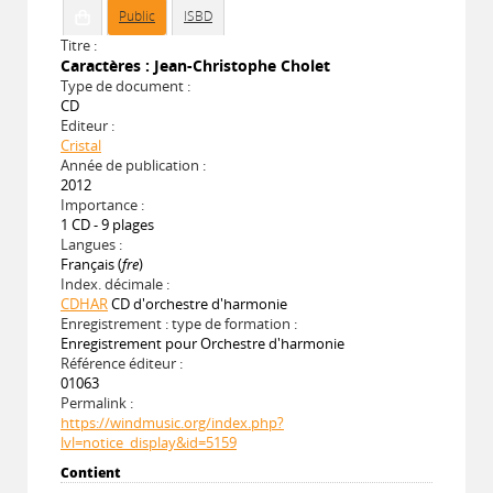
Public
ISBD
Titre :
Caractères : Jean-Christophe Cholet
Type de document :
CD
Editeur :
Cristal
Année de publication :
2012
Importance :
1 CD - 9 plages
Langues :
Français (
fre
)
Index. décimale :
CDHAR
CD d'orchestre d'harmonie
Enregistrement : type de formation :
Enregistrement pour Orchestre d'harmonie
Référence éditeur :
01063
Permalink :
https://windmusic.org/index.php?
lvl=notice_display&id=5159
Contient