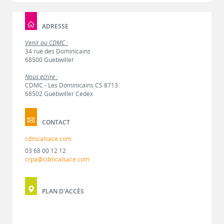
ADRESSE
Venir au CDMC :
34 rue des Dominicains
68500 Guebwiller
Nous écrire :
CDMC - Les Dominicains CS 8713
68502 Guebwiller Cedex
CONTACT
cdmcalsace.com
03 68 00 12 12
crpa@cdmcalsace.com
PLAN D'ACCÈS