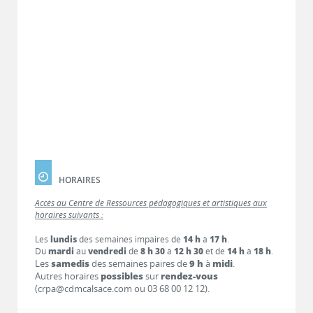
HORAIRES
Accès au Centre de Ressources pédagogiques et artistiques aux
horaires suivants :
Les
lundis
des semaines impaires de
14 h
à
17 h
.
Du
mardi
au
vendredi
de
8 h 30
à
12 h 30
et de
14 h
à
18 h
.
Les
samedis
des semaines paires de
9 h
à
midi
.
Autres horaires
possibles
sur
rendez-vous
(crpa@cdmcalsace.com ou 03 68 00 12 12).