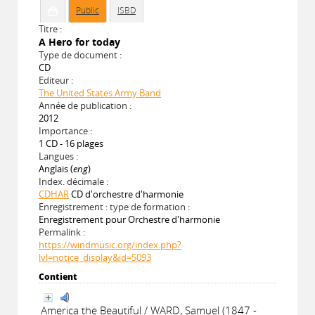
Public
ISBD
Titre :
A Hero for today
Type de document :
CD
Editeur :
The United States Army Band
Année de publication :
2012
Importance :
1 CD - 16 plages
Langues :
Anglais (
eng
)
Index. décimale :
CDHAR
CD d'orchestre d'harmonie
Enregistrement : type de formation :
Enregistrement pour Orchestre d'harmonie
Permalink :
https://windmusic.org/index.php?
lvl=notice_display&id=5093
Contient
America the Beautiful / WARD, Samuel (1847 -