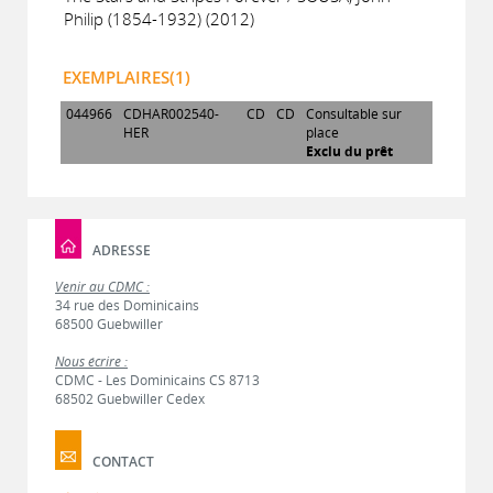
Philip (1854-1932) (2012)
EXEMPLAIRES(1)
044966
CDHAR002540-
CD
CD
Consultable sur
HER
place
Exclu du prêt
ADRESSE
Venir au CDMC :
34 rue des Dominicains
68500 Guebwiller
Nous écrire :
CDMC - Les Dominicains CS 8713
68502 Guebwiller Cedex
CONTACT