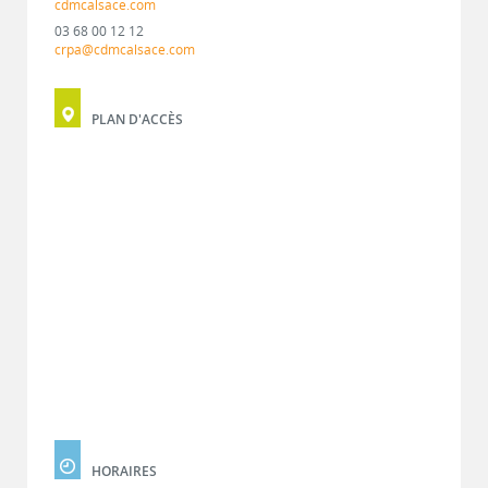
cdmcalsace.com
03 68 00 12 12
crpa@cdmcalsace.com
PLAN D'ACCÈS
HORAIRES